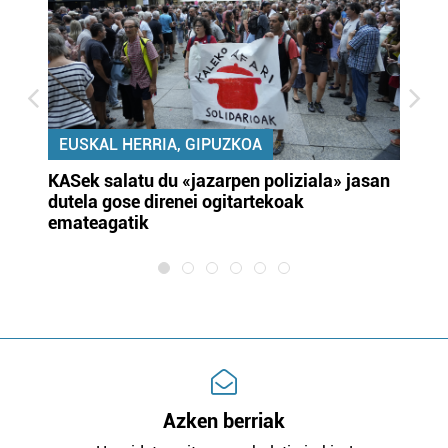
EUSKAL HERRIA, GIPUZKOA
KASek salatu du «jazarpen poliziala» jasan
Pa
dutela gose direnei ogitartekoak
da
emateagatik
«s
Azken berriak