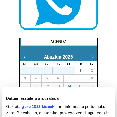
AGENDA
Abuztua 2026
AL.
AR.
AZ.
OG.
OL.
LR.
IG.
27
28
29
30
31
1
2
3
4
5
6
7
8
9
10
11
12
13
14
15
16
17
18
19
20
21
22
23
Datuen erabilera arduratsua
24
25
26
27
28
29
30
Guk eta
gure 1022 kideek
sure informacio pertsonala,
31
1
2
3
4
5
6
zure IP zenbakia, esaterako, prozesatzen ditugu, cookie