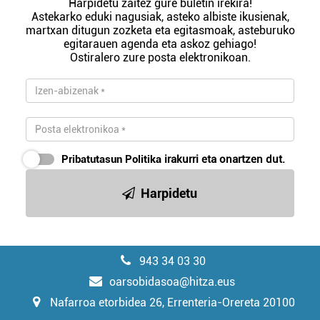
Harpidetu zaitez gure buletin irekira!
Astekarko eduki nagusiak, asteko albiste ikusienak,
martxan ditugun zozketa eta egitasmoak, asteburuko
egitarauen agenda eta askoz gehiago!
Ostiralero zure posta elektronikoan.
Pribatutasun Politika
irakurri eta onartzen dut.
Harpidetu
943 34 03 30
oarsobidasoa@hitza.eus
Nafarroa etorbidea 26, Errenteria-Orereta 20100