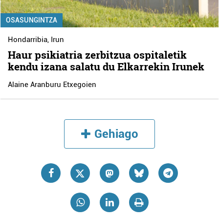
OSASUNGINTZA
Hondarribia
,
Irun
Haur psikiatria zerbitzua ospitaletik
kendu izana salatu du Elkarrekin Irunek
Alaine Aranburu Etxegoien
Gehiago