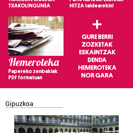
TXAKOLINGUNEA
HITZA taldearekin!
+
GURE BERRI
ZOZKETAK
ESKAINTZAK
Hemeroteka
DENDA
HEMEROTEKA
Papereko zenbakiak
NOR GARA
PDF formatuan
Gipuzkoa