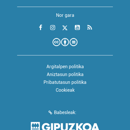
Nor gara
Argitalpen politika
Aniztasun politika
Pribatutasun politika
Cookieak
Babesleak: