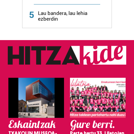
Webgune honek cookie propioak eta hirugarrenen cookie-
fitxategiak erabiltzen ditu. Zure esperientzia eta
5
Lau bandera, lau lehia
zerbitzuak hobetzeko asmoz, cookie teknologiaz
ezberdin
baliatzen gara. Ohar hau onartuz gero, teknologia hori
erabiltzeko baimen esplizitua ematen diguzu.
Gehiago
irakurri
Eskaintzak
Gure berri.
TXAKOLIN MUSEOA-
Parte hartu 33. Lilatoian