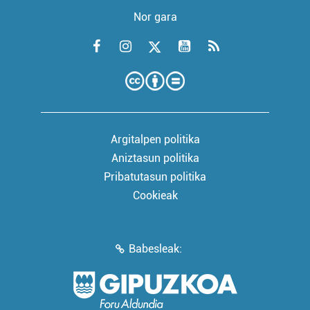
Nor gara
Argitalpen politika
Aniztasun politika
Pribatutasun politika
Cookieak
Babesleak: