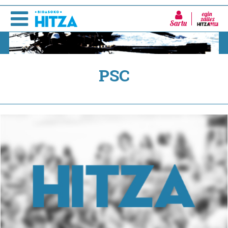
Sartu
PSC