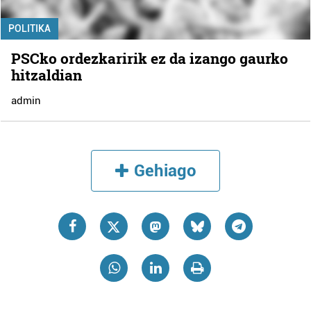
POLITIKA
PSCko ordezkaririk ez da izango gaurko
hitzaldian
admin
Gehiago