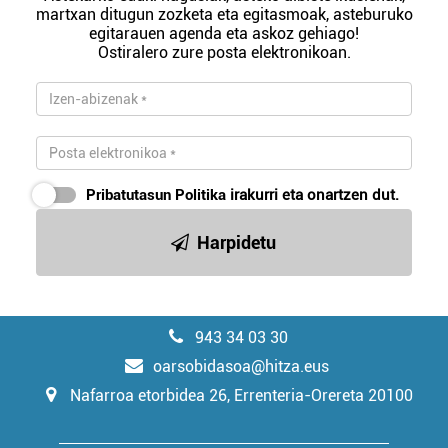
martxan ditugun zozketa eta egitasmoak, asteburuko
egitarauen agenda eta askoz gehiago!
Ostiralero zure posta elektronikoan.
Pribatutasun Politika
irakurri eta onartzen dut.
Harpidetu
943 34 03 30
oarsobidasoa@hitza.eus
Nafarroa etorbidea 26, Errenteria-Orereta 20100