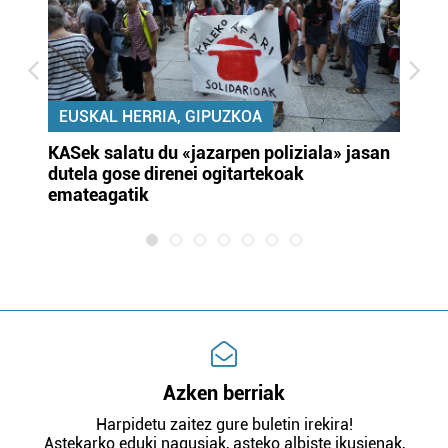
EUSKAL HERRIA, GIPUZKOA
KASek salatu du «jazarpen poliziala» jasan
Pa
dutela gose direnei ogitartekoak
da
emateagatik
«s
Azken berriak
Harpidetu zaitez gure buletin irekira!
Astekarko eduki nagusiak, asteko albiste ikusienak,