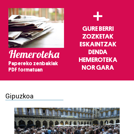
+
GURE BERRI
ZOZKETAK
ESKAINTZAK
Hemeroteka
DENDA
HEMEROTEKA
Papereko zenbakiak
NOR GARA
PDF formatuan
Gipuzkoa