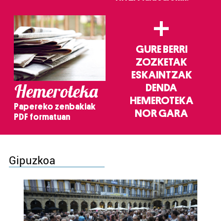
+
GURE BERRI
ZOZKETAK
ESKAINTZAK
Hemeroteka
DENDA
HEMEROTEKA
Papereko zenbakiak
NOR GARA
PDF formatuan
Gipuzkoa