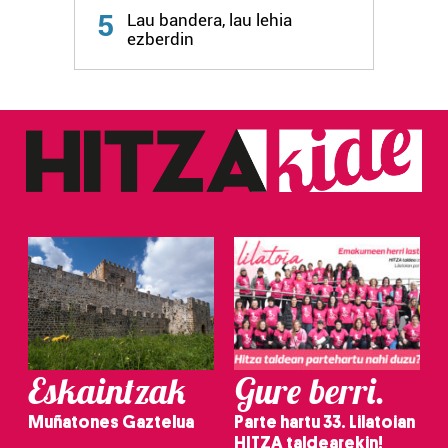
5
Lau bandera, lau lehia
fitxategiak erabiltzen ditu. Zure esperientzia eta
ezberdin
zerbitzuak hobetzeko asmoz, cookie teknologiaz
baliatzen gara. Ohar hau onartuz gero, teknologia hori
erabiltzeko baimen esplizitua ematen diguzu.
Gehiago
irakurri
Eskaintzak
Gure berri.
Muñatones Gaztelua
Parte hartu 33. Lilatoian
HITZA taldearekin!