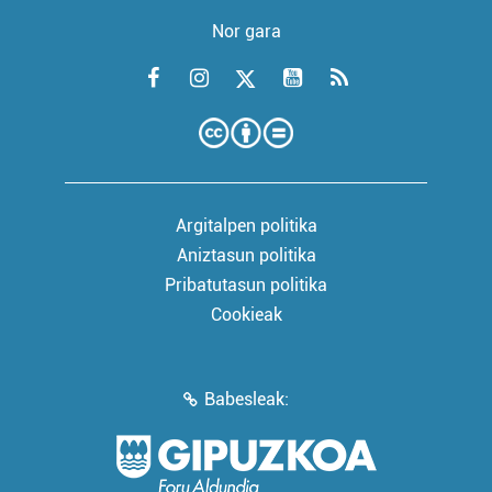
Nor gara
Argitalpen politika
Aniztasun politika
Pribatutasun politika
Cookieak
Babesleak: