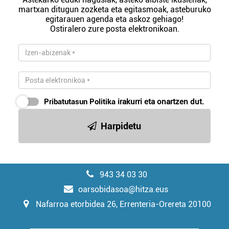
martxan ditugun zozketa eta egitasmoak, asteburuko
egitarauen agenda eta askoz gehiago!
Ostiralero zure posta elektronikoan.
Pribatutasun Politika
irakurri eta onartzen dut.
Harpidetu
943 34 03 30
oarsobidasoa@hitza.eus
Nafarroa etorbidea 26, Errenteria-Orereta 20100