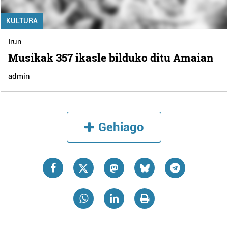
KULTURA
Irun
Musikak 357 ikasle bilduko ditu Amaian
admin
Gehiago