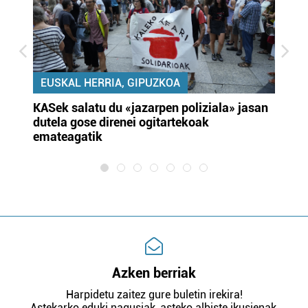
EUSKAL HERRIA, GIPUZKOA
KASek salatu du «jazarpen poliziala» jasan
Pa
dutela gose direnei ogitartekoak
da
emateagatik
«s
Azken berriak
Harpidetu zaitez gure buletin irekira!
Astekarko eduki nagusiak, asteko albiste ikusienak,