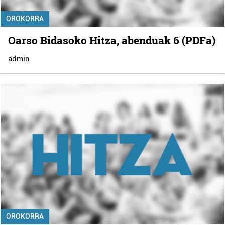
OROKORRA
Oarso Bidasoko Hitza, abenduak 6 (PDFa)
admin
OROKORRA