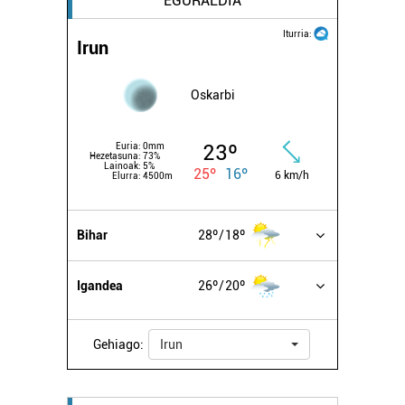
EGURALDIA
Iturria:
Irun
Oskarbi
23º
Euria:
0mm
Hezetasuna:
73%
Lainoak:
5%
25º
16º
6 km/h
Elurra:
4500m
Bihar
28º
18º
Igandea
26º
20º
Gehiago:
Irun