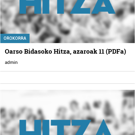
OROKORRA
Oarso Bidasoko Hitza, azaroak 11 (PDFa)
admin