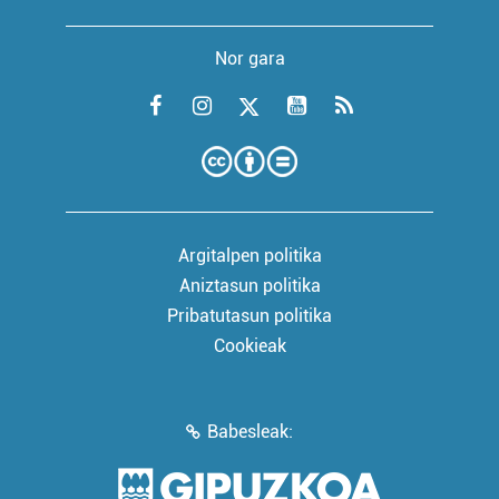
Nor gara
Argitalpen politika
Aniztasun politika
Pribatutasun politika
Cookieak
Babesleak: