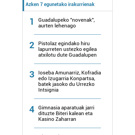
Azken 7 egunetako irakurrienak
1
Guadalupeko "novenak",
aurten lehenago
2
Pistolaz egindako hiru
lapurreten ustezko egilea
atxilotu dute Guadalupen
3
Ioseba Amunarriz, Kofradia
edo Izugarria Konpartsa,
batek jasoko du Urrezko
Intsignia
4
Gimnasia aparatuak jarri
dituzte Biteri kalean eta
Kasino Zaharran