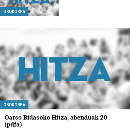
OROKORRA
OROKORRA
Oarso Bidasoko Hitza, abenduak 20
(pdfa)