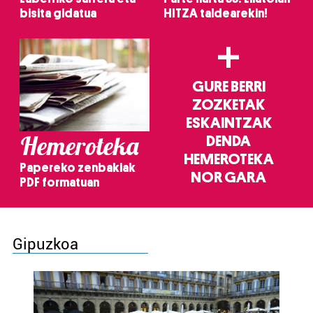
bisita gidatua
HITZA taldearekin!
+
GURE BERRI
ZOZKETAK
ESKAINTZAK
Hemeroteka
DENDA
HEMEROTEKA
Papereko zenbakiak
NOR GARA
PDF formatuan
Gipuzkoa