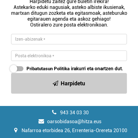
Harpidetu zaitez gure buletin irekira!
Astekarko eduki nagusiak, asteko albiste ikusienak,
martxan ditugun zozketa eta egitasmoak, asteburuko
egitarauen agenda eta askoz gehiago!
Ostiralero zure posta elektronikoan.
Pribatutasun Politika
irakurri eta onartzen dut.
Harpidetu
943 34 03 30
oarsobidasoa@hitza.eus
Nafarroa etorbidea 26, Errenteria-Orereta 20100