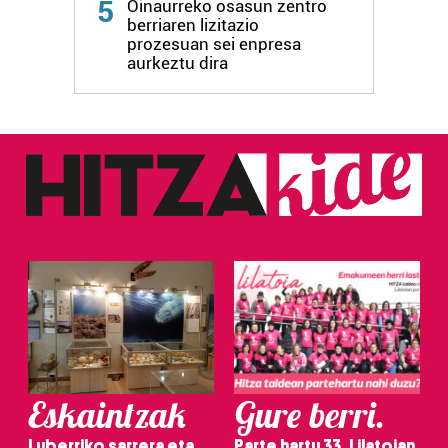
5
Oinaurreko osasun zentro
berriaren lizitazio
prozesuan sei enpresa
aurkeztu dira
Eskaintzak
Gure berri.
Luberriko sarrera eta
Parte hartu 33. Lilatoian