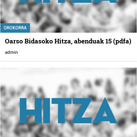
OROKORRA
Oarso Bidasoko Hitza, abenduak 15 (pdfa)
admin