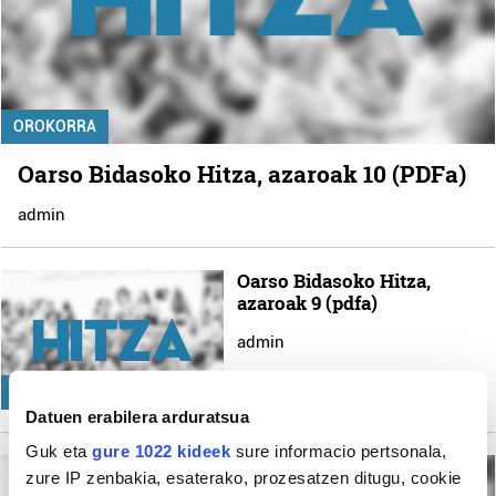
OROKORRA
Oarso Bidasoko Hitza, azaroak 10 (PDFa)
admin
Oarso Bidasoko Hitza,
azaroak 9 (pdfa)
admin
OROKORRA
Datuen erabilera arduratsua
Guk eta
gure 1022 kideek
sure informacio pertsonala,
zure IP zenbakia, esaterako, prozesatzen ditugu, cookie