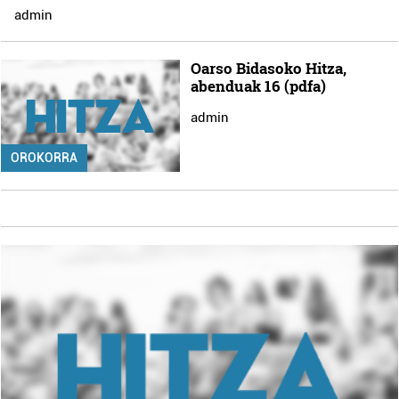
admin
Oarso Bidasoko Hitza,
abenduak 16 (pdfa)
admin
OROKORRA