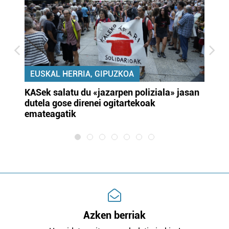
EUSKAL HERRIA, GIPUZKOA
KASek salatu du «jazarpen poliziala» jasan
Pa
dutela gose direnei ogitartekoak
da
emateagatik
«s
Azken berriak