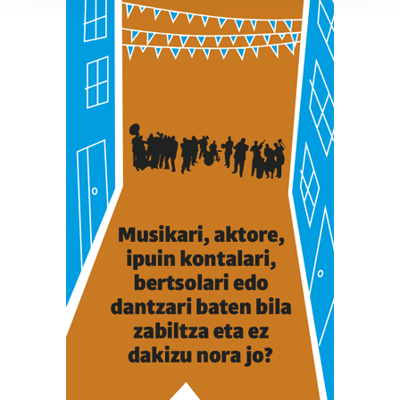
prozesatzen ditugu, zure IP zenbakia, besteak beste,
teknologia erabiliz, cookieak adibidez, iragarki eta eduki
pertsonalizatuak eskaintzeko, iragarkiak eta edukia
neurtzeko, jendeari buruzko informazioa biltzeko eta
produktuak garatzeko. Zure datuak nork eta zertarako
erabiltzen dituen hauta dezakezu.
Bazkide batzuek ez dizute baimenik eskatzen, eta beren
interes komertzial legitimoetan babesten dira. Ikusi gure
bazkideen zerrenda, beren ustez zein helburutarako
duten interes legitimoa eta horren aurka nola egin
dezakezun ikusteko.
Lortu zure datu pertsonalak prozesatzeko moduari
buruzko informazio gehiago eta ezarri zure lehentasunak
datuen atalean. Edozein unetan alda edo ken dezakezu
zure baimena Cookieen adierazpenean.