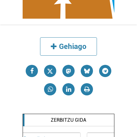
Webgune honek cookie propioak eta hirugarrenen cookie-
fitxategiak erabiltzen ditu. Zure esperientzia eta
zerbitzuak hobetzeko asmoz, cookie teknologiaz
baliatzen gara. Ohar hau onartuz gero, teknologia hori
erabiltzeko baimen esplizitua ematen diguzu.
Gehiago
irakurri
Gehiago
ZERBITZU GIDA