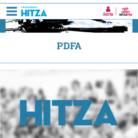
Sartu
PDFA