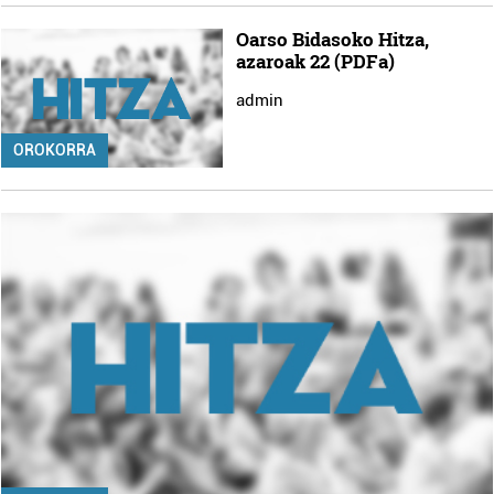
Oarso Bidasoko Hitza,
azaroak 22 (PDFa)
admin
OROKORRA