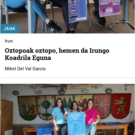
JAIAK
Irun
Oztopoak oztopo, hemen da Irungo
Koadrila Eguna
Mikel Del Val Garcia