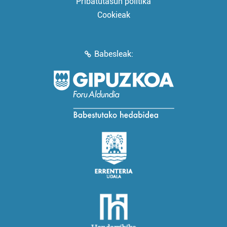
Pribatutasun politika
Cookieak
Babesleak: