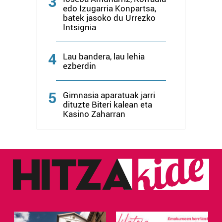
3
edo Izugarria Konpartsa,
batek jasoko du Urrezko
Intsignia
4
Lau bandera, lau lehia
ezberdin
5
Gimnasia aparatuak jarri
dituzte Biteri kalean eta
Kasino Zaharran