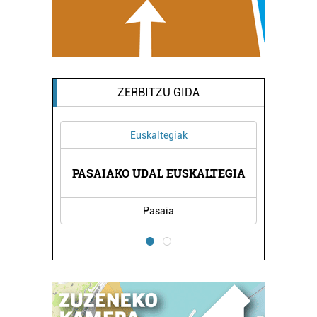
ZERBITZU GIDA
Euskaltegiak
IKA
PASAIAKO UDAL EUSKALTEGIA
AR
Pasaia