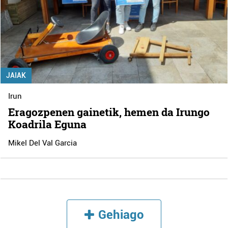
JAIAK
Irun
Eragozpenen gainetik, hemen da Irungo
Koadrila Eguna
Mikel Del Val Garcia
Gehiago