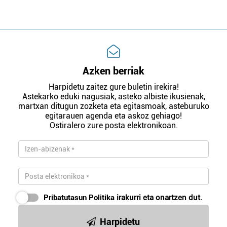
Azken berriak
Harpidetu zaitez gure buletin irekira!
Astekarko eduki nagusiak, asteko albiste ikusienak,
martxan ditugun zozketa eta egitasmoak, asteburuko
egitarauen agenda eta askoz gehiago!
Ostiralero zure posta elektronikoan.
Pribatutasun Politika
irakurri eta onartzen dut.
Harpidetu