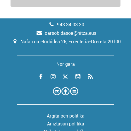
943 34 03 30
oarsobidasoa@hitza.eus
Nafarroa etorbidea 26, Errenteria-Orereta 20100
Nor gara
Argitalpen politika
Aniztasun politika