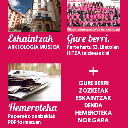
Eskaintzak
Gure berri.
ARKEOLOGIA MUSEOA
Parte hartu 33. Lilatoian
HITZA taldearekin!
+
GURE BERRI
ZOZKETAK
ESKAINTZAK
Hemeroteka
DENDA
HEMEROTEKA
Papereko zenbakiak
NOR GARA
PDF formatuan