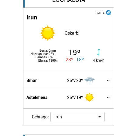
Iturria:
Irun
Oskarbi
19º
Euria:
0mm
Hezetasuna:
92%
Lainoak:
0%
28º
18º
4 km/h
Elurra:
4300m
Bihar
26º
20º
Astelehena
26º
19º
Gehiago:
Irun