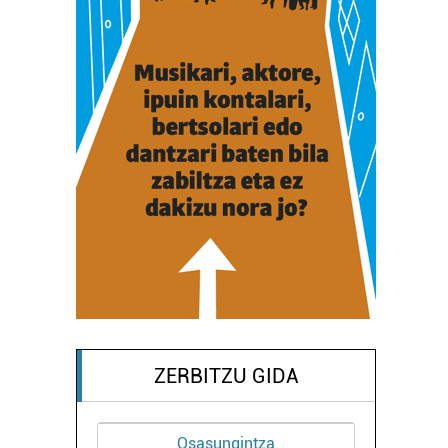
ZERBITZU GIDA
Osasungintza
Kirol e