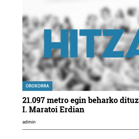
OROKORRA
21.097 metro egin beharko dituz
I. Maratoi Erdian
admin