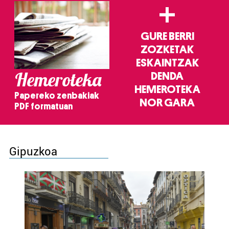
+
GURE BERRI
ZOZKETAK
ESKAINTZAK
Hemeroteka
DENDA
HEMEROTEKA
Papereko zenbakiak
NOR GARA
PDF formatuan
Gipuzkoa