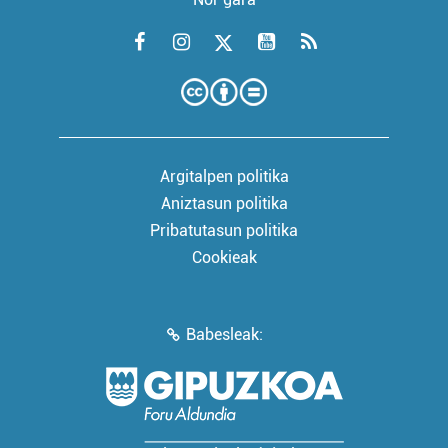
Argitalpen politika
Aniztasun politika
Pribatutasun politika
Cookieak
Babesleak: