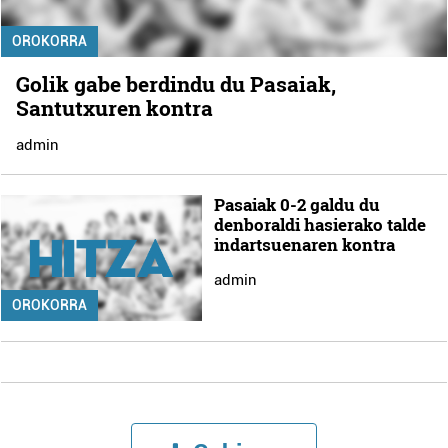
OROKORRA
Golik gabe berdindu du Pasaiak,
Santutxuren kontra
admin
Pasaiak 0-2 galdu du
denboraldi hasierako talde
indartsuenaren kontra
admin
OROKORRA