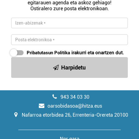
egitarauen agenda eta askoz gehiago!
Ostiralero zure posta elektronikoan.
Pribatutasun Politika
irakurri eta onartzen dut.
Harpidetu
943 34 03 30
oarsobidasoa@hitza.eus
Nafarroa etorbidea 26, Errenteria-Orereta 20100
Nor gara