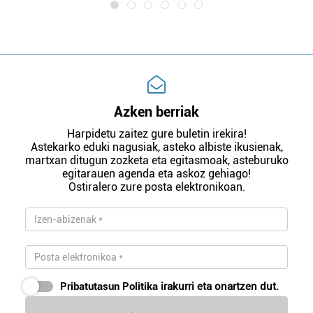
Azken berriak
Harpidetu zaitez gure buletin irekira!
Astekarko eduki nagusiak, asteko albiste ikusienak,
martxan ditugun zozketa eta egitasmoak, asteburuko
egitarauen agenda eta askoz gehiago!
Ostiralero zure posta elektronikoan.
Pribatutasun Politika
irakurri eta onartzen dut.