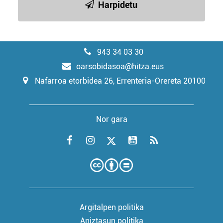
Harpidetu
943 34 03 30
oarsobidasoa@hitza.eus
Nafarroa etorbidea 26, Errenteria-Orereta 20100
Nor gara
Argitalpen politika
Aniztasun politika