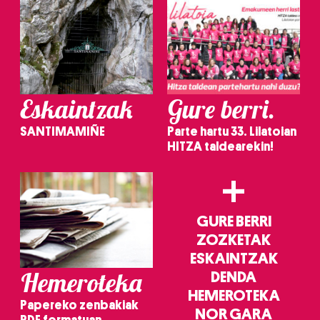
Eskaintzak
Gure berri.
SANTIMAMIÑE
Parte hartu 33. Lilatoian
HITZA taldearekin!
+
GURE BERRI
ZOZKETAK
ESKAINTZAK
Hemeroteka
DENDA
HEMEROTEKA
Papereko zenbakiak
NOR GARA
PDF formatuan