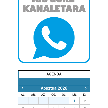
AGENDA
Abuztua 2026
AL.
AR.
AZ.
OG.
OL.
LR.
IG.
27
28
29
30
31
1
2