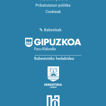
Pribatutasun politika
Cookieak
Babesleak: