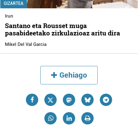
GIZARTEA
Irun
Santano eta Rousset muga
pasabideetako zirkulazioaz aritu dira
Mikel Del Val Garcia
Gehiago