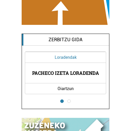
ZERBITZU GIDA
Loradendak
RPE
EL
PACHECO IZETA LORADENDA
Oiartzun