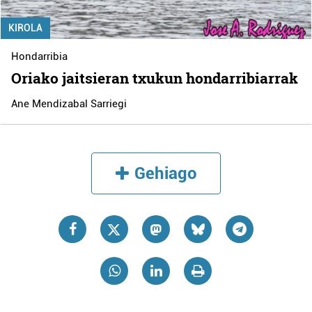
KIROLA
Hondarribia
Oriako jaitsieran txukun hondarribiarrak
Ane Mendizabal Sarriegi
Gehiago