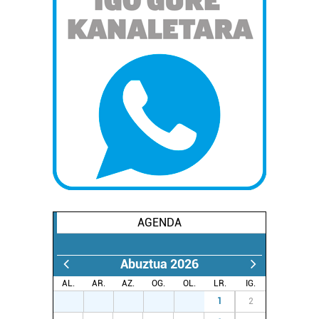
AGENDA
Abuztua 2026
AL.
AR.
AZ.
OG.
OL.
LR.
IG.
27
28
29
30
31
1
2