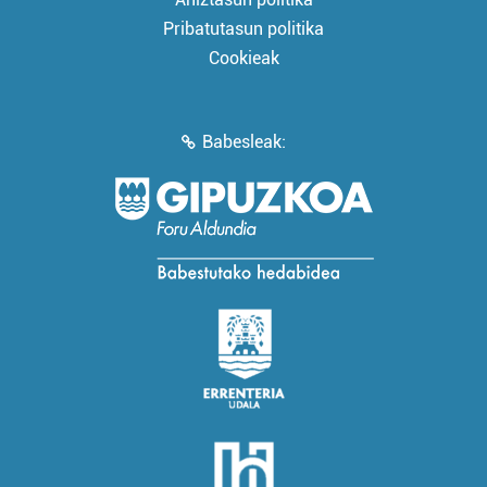
Pribatutasun politika
Cookieak
Babesleak: