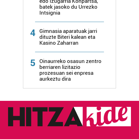
edo Izugarria Konpartsa,
erabiltzen dituen hauta dezakezu.
batek jasoko du Urrezko
Intsignia
Bazkide batzuek ez dizute baimenik eskatzen, eta beren
interes komertzial legitimoetan babesten dira. Ikusi gure
4
Gimnasia aparatuak jarri
bazkideen zerrenda, beren ustez zein helburutarako
dituzte Biteri kalean eta
duten interes legitimoa eta horren aurka nola egin
Kasino Zaharran
dezakezun ikusteko.
5
Oinaurreko osasun zentro
Lortu zure datu pertsonalak prozesatzeko moduari
berriaren lizitazio
buruzko informazio gehiago eta ezarri zure lehentasunak
prozesuan sei enpresa
aurkeztu dira
datuen atalean. Edozein unetan alda edo ken dezakezu
zure baimena Cookieen adierazpenean.
Webgune honek cookie propioak eta hirugarrenen cookie-
fitxategiak erabiltzen ditu. Zure esperientzia eta
zerbitzuak hobetzeko asmoz, cookie teknologiaz
baliatzen gara. Ohar hau onartuz gero, teknologia hori
erabiltzeko baimen esplizitua ematen diguzu.
Gehiago
irakurri