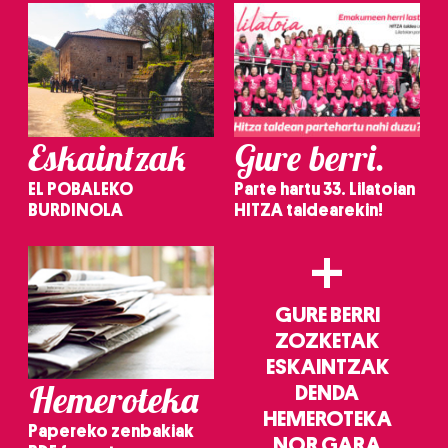
Eskaintzak
Gure berri.
EL POBALEKO
Parte hartu 33. Lilatoian
BURDINOLA
HITZA taldearekin!
+
GURE BERRI
ZOZKETAK
ESKAINTZAK
Hemeroteka
DENDA
HEMEROTEKA
Papereko zenbakiak
NOR GARA