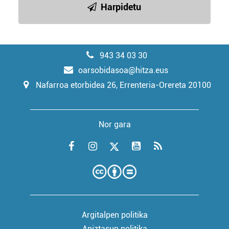
Harpidetu
943 34 03 30
oarsobidasoa@hitza.eus
Nafarroa etorbidea 26, Errenteria-Orereta 20100
Nor gara
Argitalpen politika
Aniztasun politika