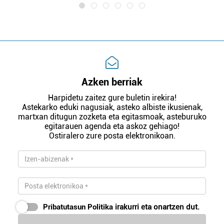
Azken berriak
Harpidetu zaitez gure buletin irekira!
Astekarko eduki nagusiak, asteko albiste ikusienak,
martxan ditugun zozketa eta egitasmoak, asteburuko
egitarauen agenda eta askoz gehiago!
Ostiralero zure posta elektronikoan.
Pribatutasun Politika
irakurri eta onartzen dut.