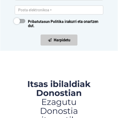
Pribatutasun Politika
irakurri eta onartzen
dut.
Harpidetu