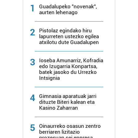
1
Guadalupeko "novenak",
aurten lehenago
2
Pistolaz egindako hiru
lapurreten ustezko egilea
atxilotu dute Guadalupen
3
Ioseba Amunarriz, Kofradia
edo Izugarria Konpartsa,
batek jasoko du Urrezko
Intsignia
4
Gimnasia aparatuak jarri
dituzte Biteri kalean eta
Kasino Zaharran
5
Oinaurreko osasun zentro
berriaren lizitazio
prozesuan sei enpresa