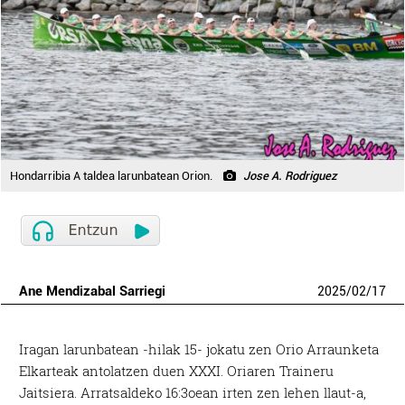
Hondarribia A taldea larunbatean Orion.
Jose A. Rodriguez
Ane Mendizabal Sarriegi
2025
/
02
/
17
Iragan larunbatean -hilak 15- jokatu zen Orio Arraunketa
Elkarteak antolatzen duen XXXI. Oriaren Traineru
Jaitsiera. Arratsaldeko 16:3oean irten zen lehen llaut-a,