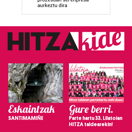
aurkeztu dira
Eskaintzak
Gure berri.
SANTIMAMIÑE
Parte hartu 33. Lilatoian
HITZA taldearekin!