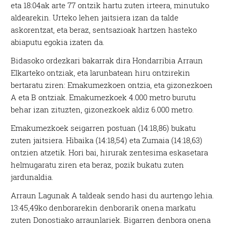
eta 18:04ak arte 77 ontzik hartu zuten irteera, minutuko
aldearekin. Urteko lehen jaitsiera izan da talde
askorentzat, eta beraz, sentsazioak hartzen hasteko
abiaputu egokia izaten da.
Bidasoko ordezkari bakarrak dira Hondarribia Arraun
Elkarteko ontziak, eta larunbatean hiru ontzirekin
bertaratu ziren: Emakumezkoen ontzia, eta gizonezkoen
A eta B ontziak. Emakumezkoek 4.000 metro burutu
behar izan zituzten, gizonezkoek aldiz 6.000 metro.
Emakumezkoek seigarren postuan (14:18,86) bukatu
zuten jaitsiera. Hibaika (14:18,54) eta Zumaia (14:18,63)
ontzien atzetik. Hori bai, hirurak zentesima eskasetara
helmugaratu ziren eta beraz, pozik bukatu zuten
jardunaldia.
Arraun Lagunak A taldeak sendo hasi du aurtengo lehia.
13:45,49ko denborarekin denborarik onena markatu
zuten Donostiako arraunlariek. Bigarren denbora onena