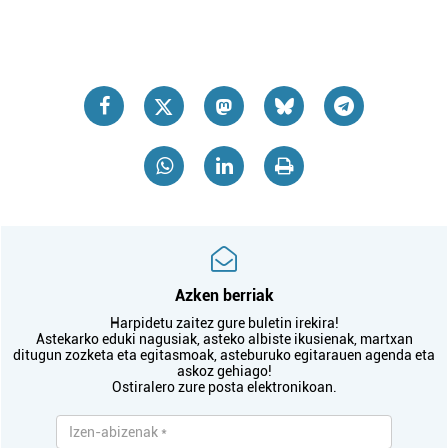
Azken berriak
Harpidetu zaitez gure buletin irekira!
Astekarko eduki nagusiak, asteko albiste ikusienak, martxan
ditugun zozketa eta egitasmoak, asteburuko egitarauen agenda eta
askoz gehiago!
Ostiralero zure posta elektronikoan.