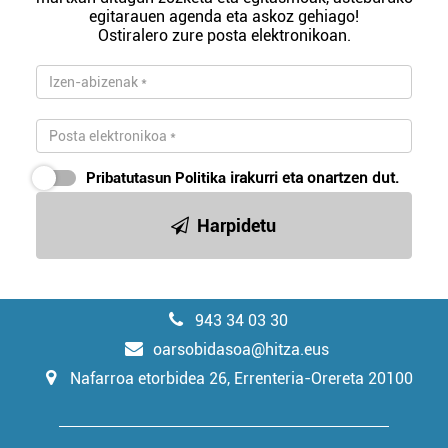
egitarauen agenda eta askoz gehiago!
Ostiralero zure posta elektronikoan.
Pribatutasun Politika
irakurri eta onartzen dut.
Harpidetu
943 34 03 30
oarsobidasoa@hitza.eus
Nafarroa etorbidea 26, Errenteria-Orereta 20100