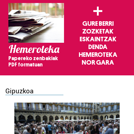
+
GURE BERRI
ZOZKETAK
ESKAINTZAK
Hemeroteka
DENDA
HEMEROTEKA
Papereko zenbakiak
NOR GARA
PDF formatuan
Gipuzkoa