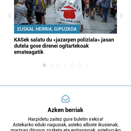
EUSKAL HERRIA, GIPUZKOA
KASek salatu du «jazarpen poliziala» jasan
Pa
dutela gose direnei ogitartekoak
da
emateagatik
«s
Azken berriak
Harpidetu zaitez gure buletin irekira!
Astekarko eduki nagusiak, asteko albiste ikusienak,
martxan ditugun zozketa eta egitasmoak, asteburuko