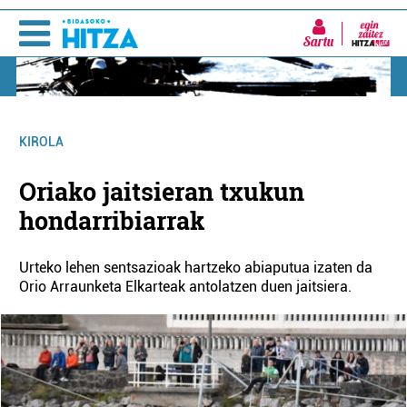
Sartu
KIROLA
Oriako jaitsieran txukun
hondarribiarrak
Urteko lehen sentsazioak hartzeko abiaputua izaten da
Orio Arraunketa Elkarteak antolatzen duen jaitsiera.