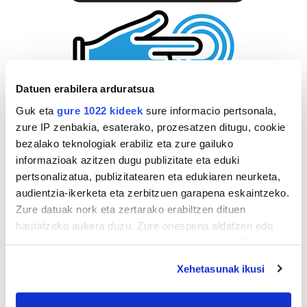
Datuen erabilera arduratsua
Guk eta
gure 1022 kideek
sure informacio pertsonala,
zure IP zenbakia, esaterako, prozesatzen ditugu, cookie
bezalako teknologiak erabiliz eta zure gailuko
informazioak azitzen dugu publizitate eta eduki
pertsonalizatua, publizitatearen eta edukiaren neurketa,
audientzia-ikerketa eta zerbitzuen garapena eskaintzeko.
Zure datuak nork eta zertarako erabiltzen dituen
hautatzeko aukera duzu. Zure onespena aldatzen edo
deuseztatzen ahal duzu edozein momentutan, Cookie
deklaraziotik edo Privacy triggerean klikatuz.
Xehetasunak ikusi
If you allow, we would also like to: