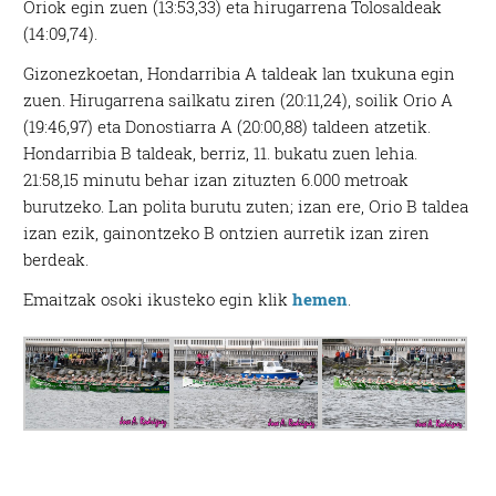
Oriok egin zuen (13:53,33) eta hirugarrena Tolosaldeak
(14:09,74).
Gizonezkoetan, Hondarribia A taldeak lan txukuna egin
zuen. Hirugarrena sailkatu ziren (20:11,24), soilik Orio A
(19:46,97) eta Donostiarra A (20:00,88) taldeen atzetik.
Hondarribia B taldeak, berriz, 11. bukatu zuen lehia.
21:58,15 minutu behar izan zituzten 6.000 metroak
burutzeko. Lan polita burutu zuten; izan ere, Orio B taldea
izan ezik, gainontzeko B ontzien aurretik izan ziren
berdeak.
Emaitzak osoki ikusteko egin klik
hemen
.