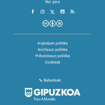
Nor gara
Argitalpen politika
Aniztasun politika
Pribatutasun politika
Cookieak
Babesleak: