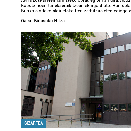
AHTa Euskal Herrira iristeko obrak egiten ari dira. Abu
Kaputxinoen tunela eraikitzeari ekingo diote. Hori dela 
Brinkola arteko aldirietako tren zerbitzua eten egingo 
Oarso Bidasoko Hitza
GIZARTEA