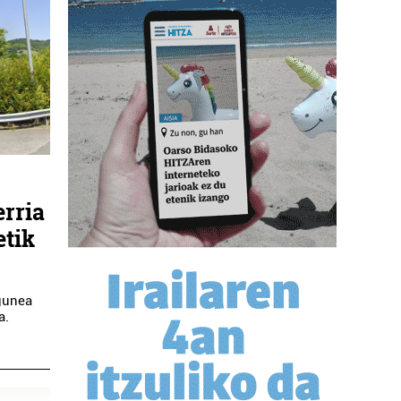
erria
etik
gunea
a.