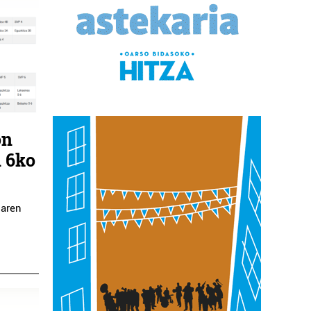
on
n 6ko
zaren