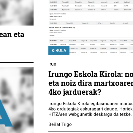
ean eta
KIROLA
Irun
Irungo Eskola Kirola: n
eta noiz dira martxoare
4ko jarduerak?
Irungo Eskola Kirola egitasmoaren martx
4ko ordutegiak eskuragarri daude. Horiek
HITZAren webgunetik deskarga daitezke.
Beñat Trigo