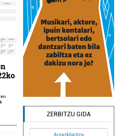
on
 22ko
ren
ek
ZERBITZU GIDA
Argazkilaritza