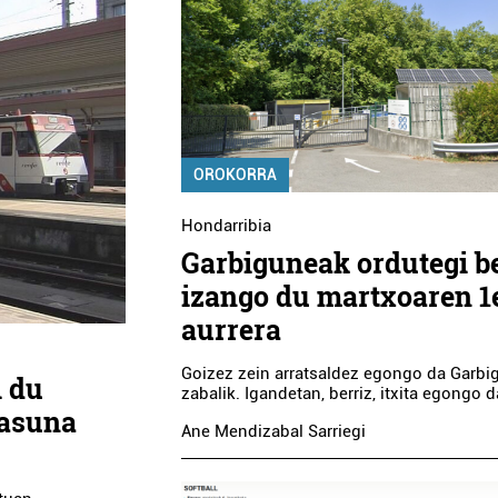
OROKORRA
Hondarribia
Garbiguneak ordutegi b
izango du martxoaren 1
aurrera
Goizez zein arratsaldez egongo da Garbi
i du
zabalik. Igandetan, berriz, itxita egongo d
tasuna
Ane Mendizabal Sarriegi