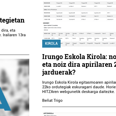
tegietan
dira, eta
 Irailaren 13ra
KIROLA
Irungo Eskola Kirola: n
eta noiz dira apirilaren
jarduerak?
Irungo Eskola Kirola egitasmoaren apirila
22ko ordutegiak eskuragarri daude. Hori
HITZAren webgunetik deskarga daitezke.
Beñat Trigo
Argazkilaritza
Museoak