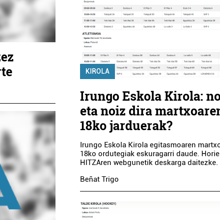
zez
rte
KIROLA
Irungo Eskola Kirola: n
eta noiz dira martxoare
18ko jarduerak?
Irungo Eskola Kirola egitasmoaren martx
18ko ordutegiak eskuragarri daude. Hori
HITZAren webgunetik deskarga daitezke.
Beñat Trigo