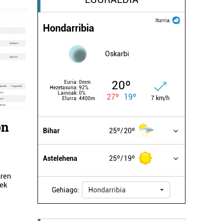
Iturria:
Hondarribia
Oskarbi
20º
Euria:
0mm
Hezetasuna:
92%
Lainoak:
0%
27º
19º
7 km/h
Elurra:
4400m
on
Bihar
25º
20º
Astelehena
25º
19º
aren
iek
Gehiago:
Hondarribia