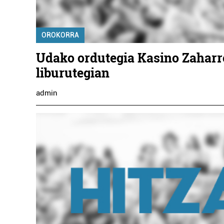
OROKORRA
Udako ordutegia Kasino Zaharr
liburutegian
admin