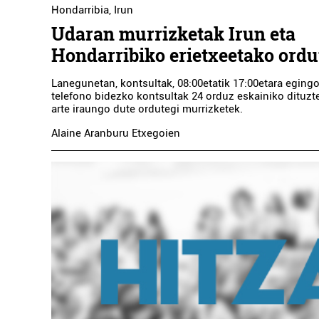
Hondarribia
,
Irun
Udaran murrizketak Irun eta
Hondarribiko erietxeetako ordu
Lanegunetan, kontsultak, 08:00etatik 17:00etara egingo 
telefono bidezko kontsultak 24 orduz eskainiko dituzte.
arte iraungo dute ordutegi murrizketek.
Alaine Aranburu Etxegoien
Museoak