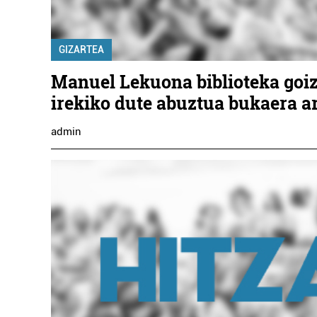
GIZARTEA
Manuel Lekuona biblioteka goi
irekiko dute abuztua bukaera a
admin