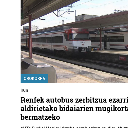
OROKORRA
Irun
Renfek autobus zerbitzua ezarr
aldirietako bidaiarien mugikor
bermatzeko