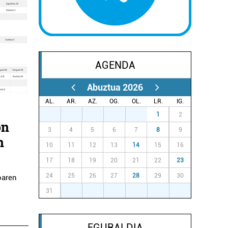
AGENDA
Abuztua 2026
AL.
AR.
AZ.
OG.
OL.
LR.
IG.
27
28
29
30
31
1
2
on
3
4
5
6
7
8
9
n
10
11
12
13
14
15
16
17
18
19
20
21
22
23
24
25
26
27
28
29
30
oaren
31
1
2
3
4
5
6
EGURALDIA