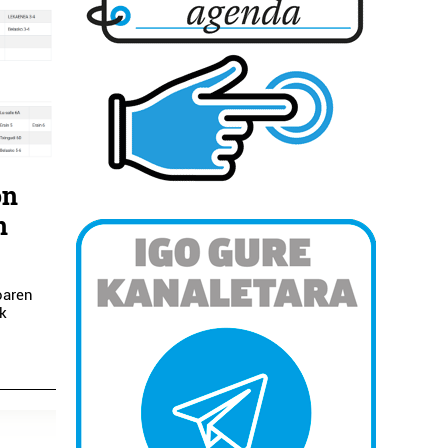
on
n
oaren
ek