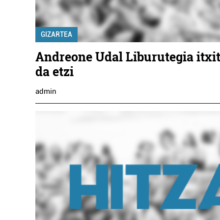
GIZARTEA
Andreone Udal Liburutegia itxi
da etzi
admin