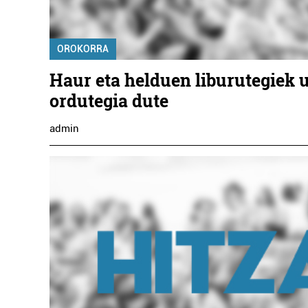
LUBERRI MUSEOA
BLA
OROKORRA
Oiartzun
Haur eta helduen liburutegiek 
ordutegia dute
admin