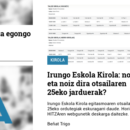
ta egongo
KIROLA
Irungo Eskola Kirola: n
eta noiz dira otsailaren
25eko jarduerak?
Irungo Eskola Kirola egitasmoaren otsail
25eko ordutegiak eskuragarri daude. Hor
HITZAren webgunetik deskarga daitezke.
Beñat Trigo