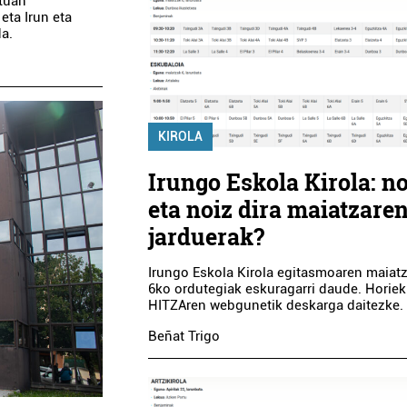
ztuan
eta Irun eta
da.
KIROLA
Irungo Eskola Kirola: n
eta noiz dira maiatzare
jarduerak?
Irungo Eskola Kirola egitasmoaren maiat
6ko ordutegiak eskuragarri daude. Horiek
HITZAren webgunetik deskarga daitezke.
Beñat Trigo