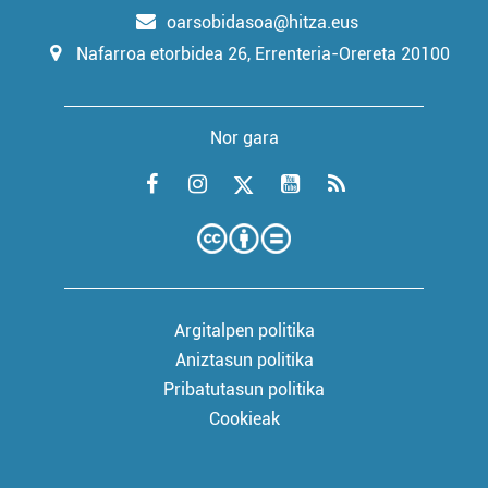
oarsobidasoa@hitza.eus
Nafarroa etorbidea 26, Errenteria-Orereta 20100
Nor gara
Argitalpen politika
Aniztasun politika
Pribatutasun politika
Cookieak