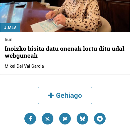
UDALA
Irun
Inoizko bisita datu onenak lortu ditu udal
webguneak
Mikel Del Val Garcia
Gehiago