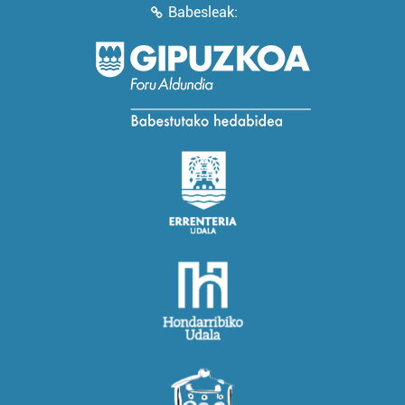
Babesleak: