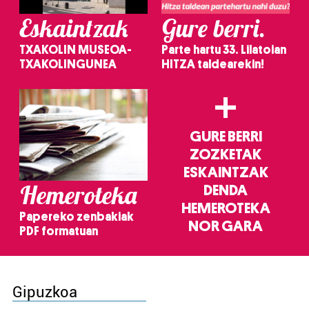
Eskaintzak
Gure berri.
TXAKOLIN MUSEOA-
Parte hartu 33. Lilatoian
TXAKOLINGUNEA
HITZA taldearekin!
+
GURE BERRI
ZOZKETAK
ESKAINTZAK
Hemeroteka
DENDA
HEMEROTEKA
Papereko zenbakiak
NOR GARA
PDF formatuan
Gipuzkoa