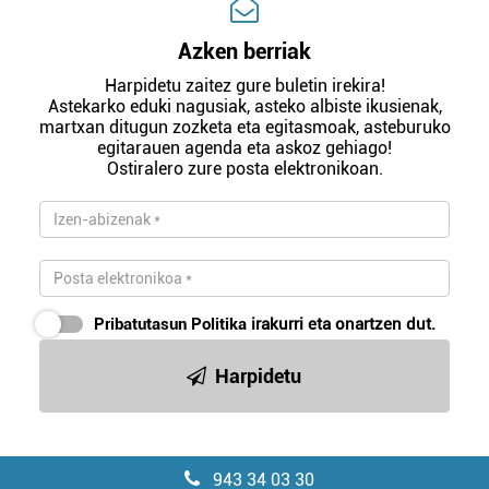
Azken berriak
Harpidetu zaitez gure buletin irekira!
Astekarko eduki nagusiak, asteko albiste ikusienak,
martxan ditugun zozketa eta egitasmoak, asteburuko
egitarauen agenda eta askoz gehiago!
Ostiralero zure posta elektronikoan.
Pribatutasun Politika
irakurri eta onartzen dut.
Harpidetu
943 34 03 30