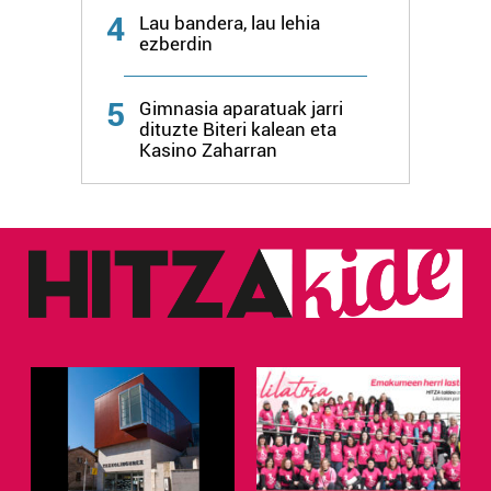
4
Lau bandera, lau lehia
ezberdin
Webgune honek cookie propioak eta hirugarrenen cookie-
fitxategiak erabiltzen ditu. Zure esperientzia eta
zerbitzuak hobetzeko asmoz, cookie teknologiaz
5
Gimnasia aparatuak jarri
baliatzen gara. Ohar hau onartuz gero, teknologia hori
dituzte Biteri kalean eta
Kasino Zaharran
erabiltzeko baimen esplizitua ematen diguzu.
Gehiago
irakurri