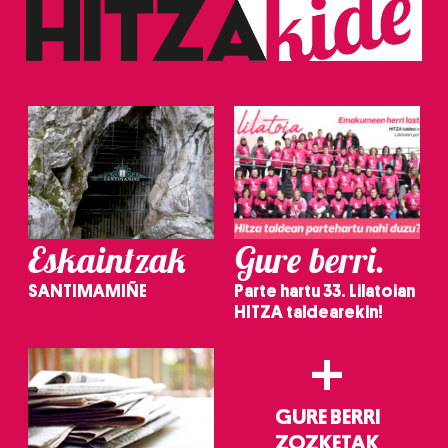
baliatzen gara. Ohar hau onartuz gero, teknologia hori
erabiltzeko baimen esplizitua ematen diguzu.
Gehiago
irakurri
Eskaintzak
Gure berri.
SANTIMAMIÑE
Parte hartu 33. Lilatoian
HITZA taldearekin!
+
GURE BERRI
ZOZKETAK