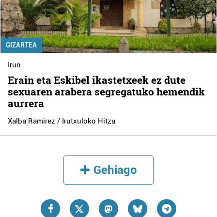
GIZARTEA
Irun
Erain eta Eskibel ikastetxeek ez dute
sexuaren arabera segregatuko hemendik
aurrera
Xalba Ramirez / Irutxuloko Hitza
Gehiago