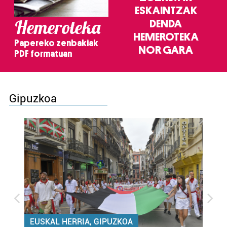
ESKAINTZAK
Hemeroteka
DENDA
HEMEROTEKA
Papereko zenbakiak
NOR GARA
PDF formatuan
Gipuzkoa
EUSKAL HERRIA, GIPUZKOA