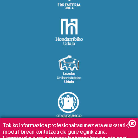
Tokiko informazioa profesionaltasunez eta euskaratik,
modu librean kontatzea da gure eginkizuna.