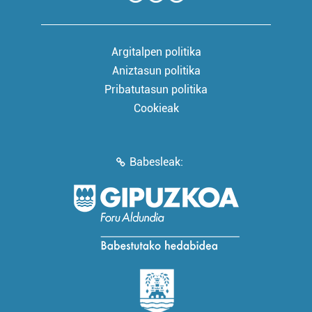
Argitalpen politika
Aniztasun politika
Pribatutasun politika
Cookieak
Babesleak: