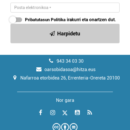
Pribatutasun Politika
irakurri eta onartzen dut.
Harpidetu
943 34 03 30
oarsobidasoa@hitza.eus
Nafarroa etorbidea 26, Errenteria-Orereta 20100
Nor gara