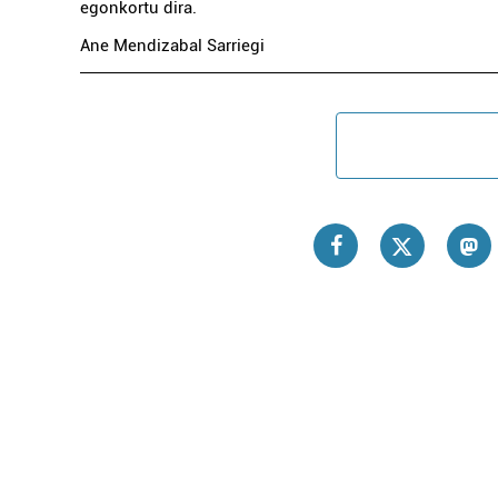
egonkortu dira.
Ane Mendizabal Sarriegi