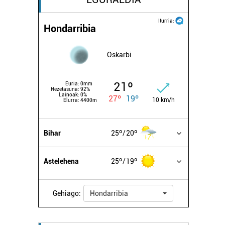
Iturria:
Hondarribia
Oskarbi
21º
Euria:
0mm
Hezetasuna:
92%
Lainoak:
0%
27º
19º
10 km/h
Elurra:
4400m
Bihar
25º
20º
Astelehena
25º
19º
Gehiago:
Hondarribia