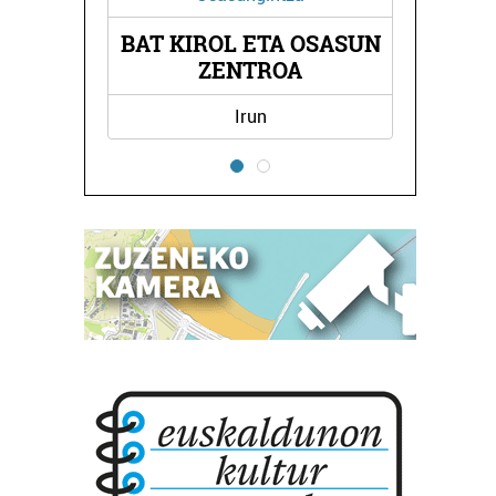
BAT KIROL ETA OSASUN
NA
A
ZENTROA
Irun