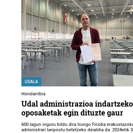
UDALA
Hondarribia
Udal administrazioa indartzeko
oposaketak egin dituzte gaur
600 lagun inguru bildu dira Irungo Ficoba erakustazok
administrari lanpostu betetzeko deialdia da. 2024etik 3