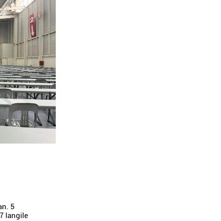
an. 5
7 langile