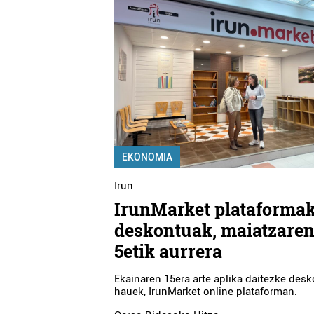
EKONOMIA
Irun
IrunMarket plataforma
deskontuak, maiatzare
5etik aurrera
Ekainaren 15era arte aplika daitezke des
hauek, IrunMarket online plataforman.