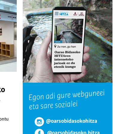
ko
n
kontu