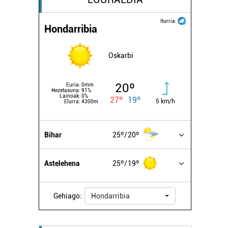
Iturria:
Hondarribia
Oskarbi
20º
Euria:
0mm
Hezetasuna:
91%
Lainoak:
0%
27º
19º
5 km/h
Elurra:
4300m
Bihar
25º
20º
Astelehena
25º
19º
Gehiago:
Hondarribia