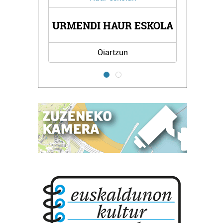
UR ESKOLA
EROSKI DONIBANE
un
Pasaia