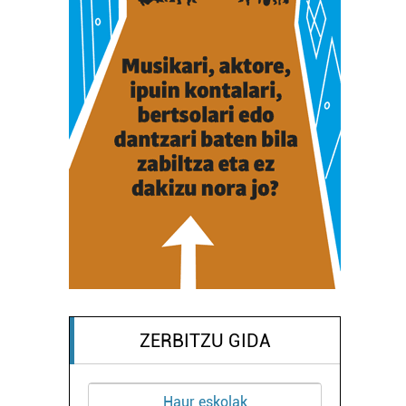
ZERBITZU GIDA
olak
Supermerkatuak