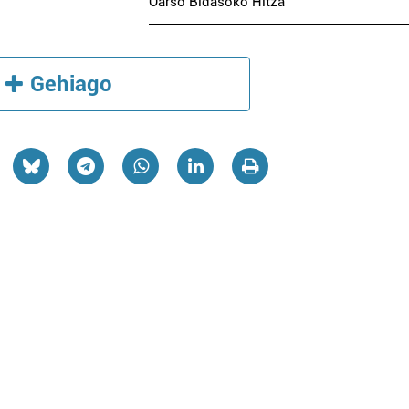
Oarso Bidasoko Hitza
Gehiago