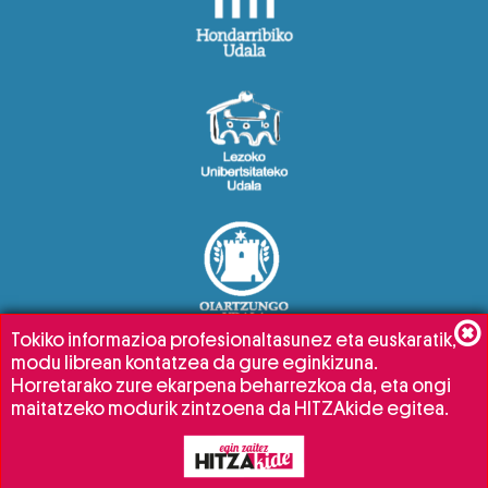
Tokiko informazioa profesionaltasunez eta euskaratik,
modu librean kontatzea da gure eginkizuna.
Horretarako zure ekarpena beharrezkoa da, eta ongi
maitatzeko modurik zintzoena da HITZAkide egitea.