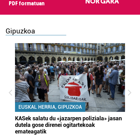
NOR GARA
PDF formatuan
Gipuzkoa
EUSKAL HERRIA, GIPUZKOA
KASek salatu du «jazarpen poliziala» jasan
Pa
dutela gose direnei ogitartekoak
da
emateagatik
«s