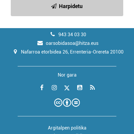
Harpidetu
943 34 03 30
oarsobidasoa@hitza.eus
Nafarroa etorbidea 26, Errenteria-Orereta 20100
Nor gara
Argitalpen politika