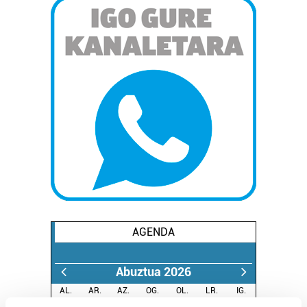
AGENDA
Abuztua 2026
AL.
AR.
AZ.
OG.
OL.
LR.
IG.