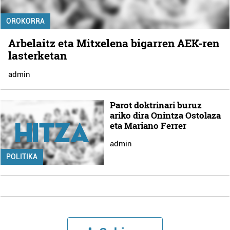
OROKORRA
Arbelaitz eta Mitxelena bigarren AEK-ren
lasterketan
admin
Parot doktrinari buruz
ariko dira Onintza Ostolaza
eta Mariano Ferrer
admin
POLITIKA