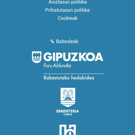
Aniztasun politika
Pribatutasun politika
Cookieak
Babesleak: