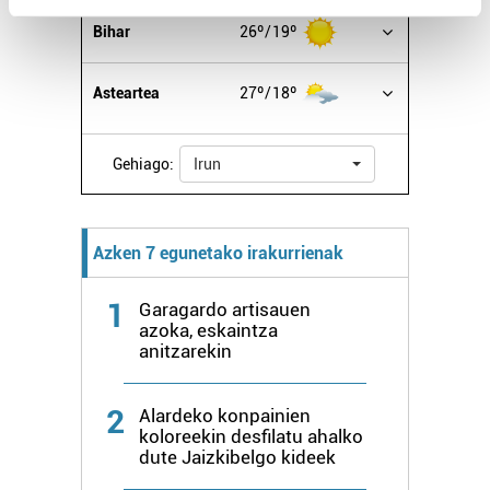
Find out more about how your personal data is processed
Bihar
26º
19º
and set your preferences in the
details section
.
Asteartea
27º
18º
Guk eta gure bazkideek zure datu pertsonalak
prozesatzen ditugu, zure IP zenbakia, besteak beste,
teknologia erabiliz, cookieak adibidez, iragarki eta eduki
Gehiago:
Irun
pertsonalizatuak eskaintzeko, iragarkiak eta edukia
neurtzeko, jendeari buruzko informazioa biltzeko eta
produktuak garatzeko. Zure datuak nork eta zertarako
Azken 7 egunetako irakurrienak
erabiltzen dituen hauta dezakezu.
1
Garagardo artisauen
Bazkide batzuek ez dizute baimenik eskatzen, eta beren
azoka, eskaintza
interes komertzial legitimoetan babesten dira. Ikusi gure
anitzarekin
bazkideen zerrenda, beren ustez zein helburutarako
duten interes legitimoa eta horren aurka nola egin
2
Alardeko konpainien
dezakezun ikusteko.
koloreekin desfilatu ahalko
dute Jaizkibelgo kideek
Lortu zure datu pertsonalak prozesatzeko moduari