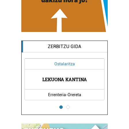
ZERBITZU GIDA
Ostalaritza
K
LEKUONA KANTINA
Errenteria-Orereta