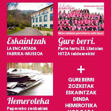
Eskaintzak
Gure berri.
LA ENCARTADA
Parte hartu 33. Lilatoian
FABRIKA-MUSEOA
HITZA taldearekin!
+
GURE BERRI
ZOZKETAK
ESKAINTZAK
Hemeroteka
DENDA
HEMEROTEKA
Papereko zenbakiak