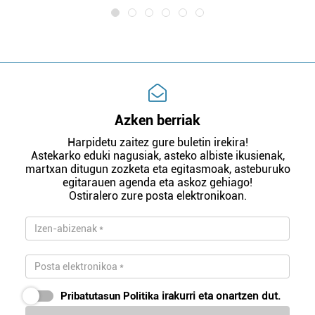
Azken berriak
Harpidetu zaitez gure buletin irekira!
Astekarko eduki nagusiak, asteko albiste ikusienak,
martxan ditugun zozketa eta egitasmoak, asteburuko
egitarauen agenda eta askoz gehiago!
Ostiralero zure posta elektronikoan.
Pribatutasun Politika
irakurri eta onartzen dut.