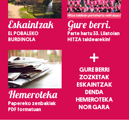
Eskaintzak
Gure berri.
EL POBALEKO
Parte hartu 33. Lilatoian
BURDINOLA
HITZA taldearekin!
+
GURE BERRI
ZOZKETAK
ESKAINTZAK
Hemeroteka
DENDA
HEMEROTEKA
Papereko zenbakiak
NOR GARA
PDF formatuan