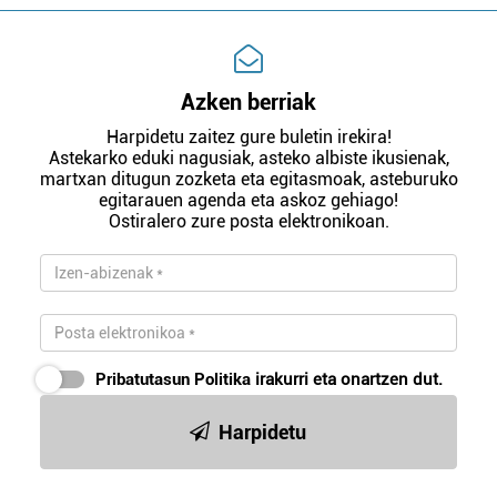
Azken berriak
Harpidetu zaitez gure buletin irekira!
Astekarko eduki nagusiak, asteko albiste ikusienak,
martxan ditugun zozketa eta egitasmoak, asteburuko
egitarauen agenda eta askoz gehiago!
Ostiralero zure posta elektronikoan.
Pribatutasun Politika
irakurri eta onartzen dut.
Harpidetu