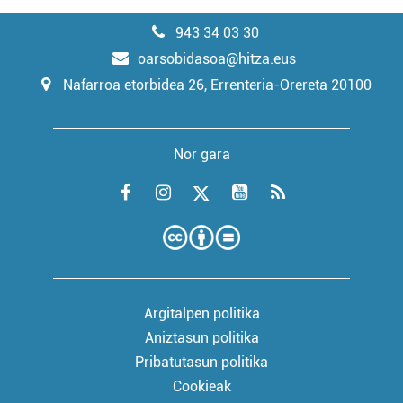
943 34 03 30
oarsobidasoa@hitza.eus
Nafarroa etorbidea 26, Errenteria-Orereta 20100
Nor gara
Argitalpen politika
Aniztasun politika
Pribatutasun politika
Cookieak