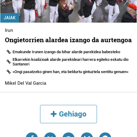
JAIAK
Irun
Ongietorrien alardea izango da aurtengoa
Emakunde Irunen izango da bihar alarde parekidea babesteko
Elkarrekin koalizioak alarde parekideari harrera egiteko eskatu dio
Santanori
«Ongi pasatzeko ginen han, eta beldurtu gintuztela sentitu genuen»
Mikel Del Val Garcia
Gehiago