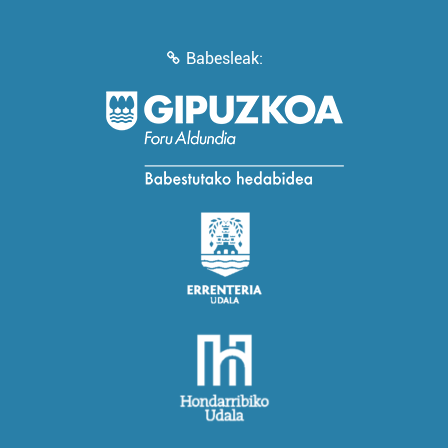
Babesleak: