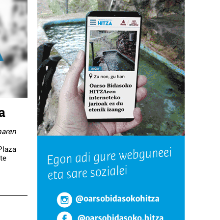
a
naren
Plaza
te