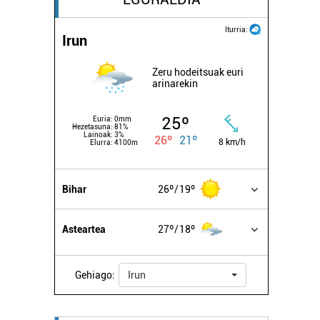
Iturria:
Irun
Zeru hodeitsuak euri
arinarekin
25º
Euria:
0mm
Hezetasuna:
81%
Lainoak:
3%
26º
21º
8 km/h
Elurra:
4100m
Bihar
26º
19º
Asteartea
27º
18º
Gehiago:
Irun