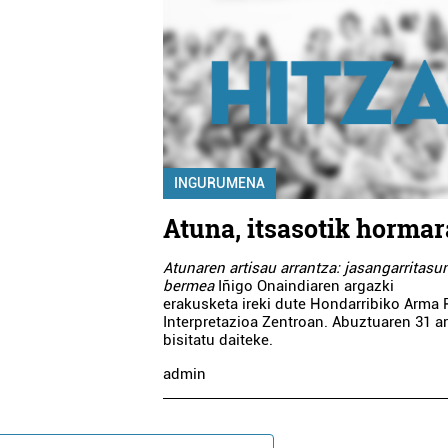
INGURUMENA
Atuna, itsasotik hormar
Atunaren artisau arrantza: jasangarritasu
bermea
Iñigo Onaindiaren argazki
erakusketa ireki dute Hondarribiko Arma 
Interpretazioa Zentroan. Abuztuaren 31 ar
bisitatu daiteke.
admin