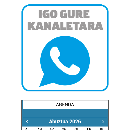
AGENDA
Abuztua 2026
AL.
AR.
AZ.
OG.
OL.
LR.
IG.