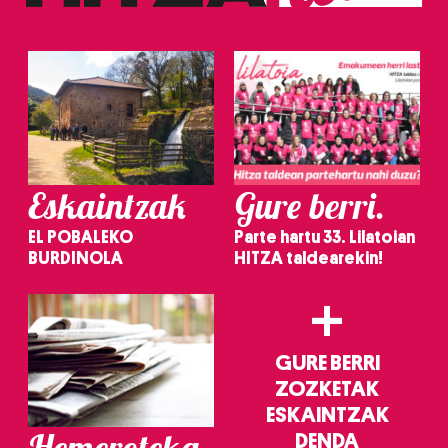
irakurri
Eskaintzak
Gure berri.
EL POBALEKO
Parte hartu 33. Lilatoian
BURDINOLA
HITZA taldearekin!
+
GURE BERRI
ZOZKETAK
ESKAINTZAK
Hemeroteka
DENDA