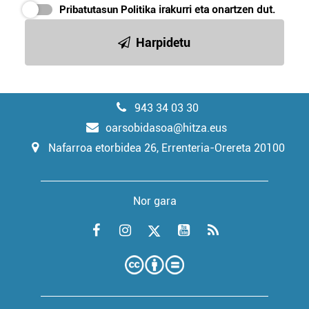
Pribatutasun Politika
irakurri eta onartzen dut.
Harpidetu
943 34 03 30
oarsobidasoa@hitza.eus
Nafarroa etorbidea 26, Errenteria-Orereta 20100
Nor gara