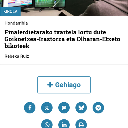
KIROLA
Hondarribia
Finalerdietarako txartela lortu dute
Goikoetxea-Irastorza eta Olharan-Etxeto
bikoteek
Rebeka Ruiz
Gehiago