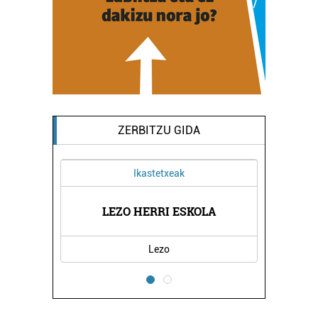
ZERBITZU GIDA
Ikastetxeak
ETETIKA
LEZO HERRI ESKOLA
IZAN N
Lezo