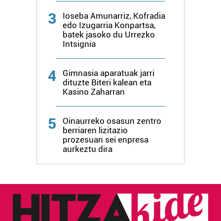
produktuak garatzeko. Zure datuak nork eta zertarako
3
Ioseba Amunarriz, Kofradia
erabiltzen dituen hauta dezakezu.
edo Izugarria Konpartsa,
batek jasoko du Urrezko
Bazkide batzuek ez dizute baimenik eskatzen, eta beren
Intsignia
interes komertzial legitimoetan babesten dira. Ikusi gure
bazkideen zerrenda, beren ustez zein helburutarako
4
Gimnasia aparatuak jarri
duten interes legitimoa eta horren aurka nola egin
dituzte Biteri kalean eta
dezakezun ikusteko.
Kasino Zaharran
Lortu zure datu pertsonalak prozesatzeko moduari
5
Oinaurreko osasun zentro
buruzko informazio gehiago eta ezarri zure lehentasunak
berriaren lizitazio
datuen atalean. Edozein unetan alda edo ken dezakezu
prozesuan sei enpresa
aurkeztu dira
zure baimena Cookieen adierazpenean.
Webgune honek cookie propioak eta hirugarrenen cookie-
fitxategiak erabiltzen ditu. Zure esperientzia eta
zerbitzuak hobetzeko asmoz, cookie teknologiaz
baliatzen gara. Ohar hau onartuz gero, teknologia hori
erabiltzeko baimen esplizitua ematen diguzu.
Gehiago