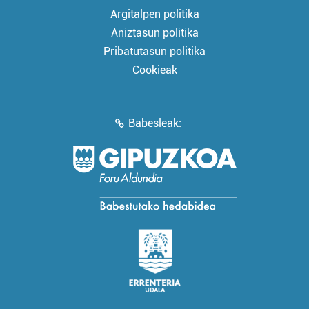
Argitalpen politika
Aniztasun politika
Pribatutasun politika
Cookieak
Babesleak: