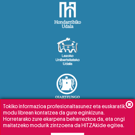
Tokiko informazioa profesionaltasunez eta euskaratik,
modu librean kontatzea da gure eginkizuna.
Horretarako zure ekarpena beharrezkoa da, eta ongi
maitatzeko modurik zintzoena da HITZAkide egitea.