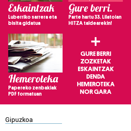
Eskaintzak
Gure berri.
Luberriko sarrera eta
Parte hartu 33. Lilatoian
bisita gidatua
HITZA taldearekin!
+
GURE BERRI
ZOZKETAK
ESKAINTZAK
Hemeroteka
DENDA
HEMEROTEKA
Papereko zenbakiak
NOR GARA
PDF formatuan
Gipuzkoa