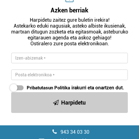
Azken berriak
Harpidetu zaitez gure buletin irekira!
Astekarko eduki nagusiak, asteko albiste ikusienak,
martxan ditugun zozketa eta egitasmoak, asteburuko
egitarauen agenda eta askoz gehiago!
Ostiralero zure posta elektronikoan.
Pribatutasun Politika
irakurri eta onartzen dut.
Harpidetu
943 34 03 30