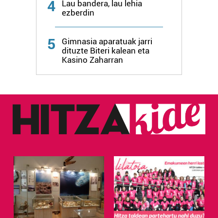
4
Lau bandera, lau lehia
ezberdin
5
Gimnasia aparatuak jarri
dituzte Biteri kalean eta
Kasino Zaharran