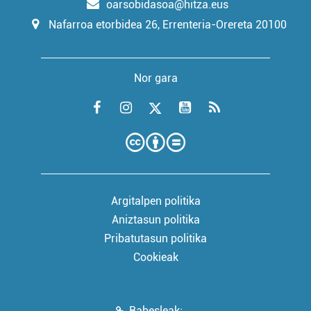
oarsobidasoa@hitza.eus
Nafarroa etorbidea 26, Errenteria-Orereta 20100
Nor gara
Argitalpen politika
Aniztasun politika
Pribatutasun politika
Cookieak
Babesleak: