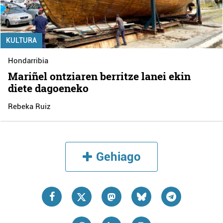
KULTURA
Hondarribia
Mariñel ontziaren berritze lanei ekin
diete dagoeneko
Rebeka Ruiz
Gehiago