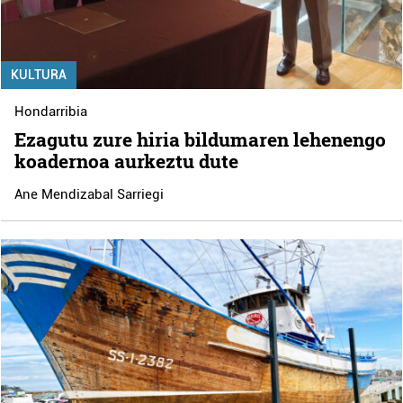
KULTURA
Hondarribia
Ezagutu zure hiria bildumaren lehenengo
koadernoa aurkeztu dute
Ane Mendizabal Sarriegi