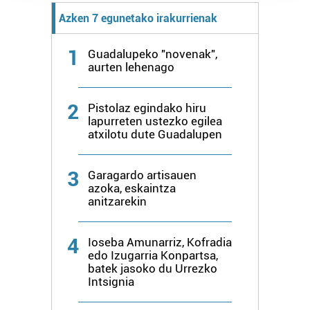
prozesatzen ditugu, zure IP zenbakia, besteak beste,
Azken 7 egunetako irakurrienak
teknologia erabiliz, cookieak adibidez, iragarki eta eduki
pertsonalizatuak eskaintzeko, iragarkiak eta edukia
1
Guadalupeko "novenak",
neurtzeko, jendeari buruzko informazioa biltzeko eta
aurten lehenago
produktuak garatzeko. Zure datuak nork eta zertarako
erabiltzen dituen hauta dezakezu.
2
Pistolaz egindako hiru
lapurreten ustezko egilea
Bazkide batzuek ez dizute baimenik eskatzen, eta beren
atxilotu dute Guadalupen
interes komertzial legitimoetan babesten dira. Ikusi gure
bazkideen zerrenda, beren ustez zein helburutarako
3
duten interes legitimoa eta horren aurka nola egin
Garagardo artisauen
azoka, eskaintza
dezakezun ikusteko.
anitzarekin
Lortu zure datu pertsonalak prozesatzeko moduari
buruzko informazio gehiago eta ezarri zure lehentasunak
4
Ioseba Amunarriz, Kofradia
edo Izugarria Konpartsa,
datuen atalean. Edozein unetan alda edo ken dezakezu
batek jasoko du Urrezko
zure baimena Cookieen adierazpenean.
Intsignia
Webgune honek cookie propioak eta hirugarrenen cookie-