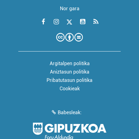
Nor gara
Argitalpen politika
Aniztasun politika
Pribatutasun politika
Cookieak
Babesleak: