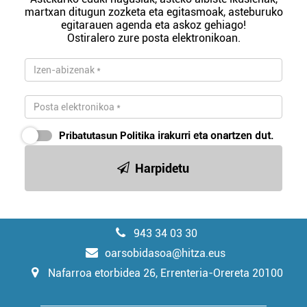
martxan ditugun zozketa eta egitasmoak, asteburuko
egitarauen agenda eta askoz gehiago!
Ostiralero zure posta elektronikoan.
Pribatutasun Politika
irakurri eta onartzen dut.
Harpidetu
943 34 03 30
oarsobidasoa@hitza.eus
Nafarroa etorbidea 26, Errenteria-Orereta 20100