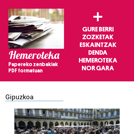
+
GURE BERRI
ZOZKETAK
ESKAINTZAK
Hemeroteka
DENDA
HEMEROTEKA
Papereko zenbakiak
NOR GARA
PDF formatuan
Gipuzkoa