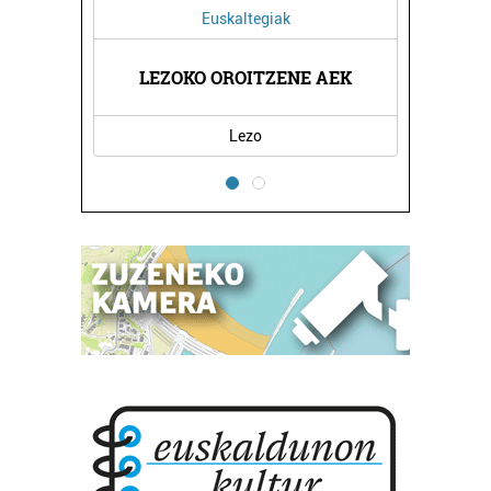
Euskaltegiak
A
LEZOKO OROITZENE AEK
Lezo