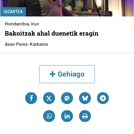
GIZARTEA
Hondarribia
,
Irun
Bakoitzak ahal duenetik eragin
Asier Perez-Karkamo
Gehiago