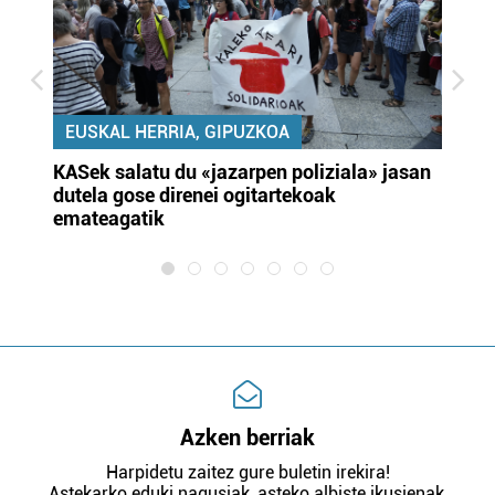
EUSKAL HERRIA, GIPUZKOA
KASek salatu du «jazarpen poliziala» jasan
Pa
dutela gose direnei ogitartekoak
da
emateagatik
«s
Azken berriak
Harpidetu zaitez gure buletin irekira!
Astekarko eduki nagusiak, asteko albiste ikusienak,