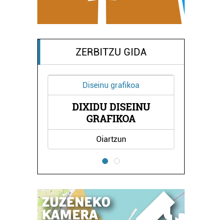
ZERBITZU GIDA
einu grafikoa
Supermerkatuak
DU DISEINU
EROSKI DONIBANE
RAFIKOA
Oiartzun
Pasaia