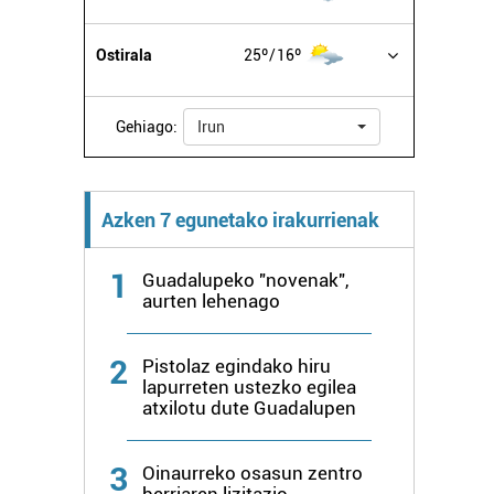
Ostirala
25º
16º
Gehiago:
Irun
Azken 7 egunetako irakurrienak
1
Guadalupeko "novenak",
aurten lehenago
2
Pistolaz egindako hiru
lapurreten ustezko egilea
atxilotu dute Guadalupen
3
Oinaurreko osasun zentro