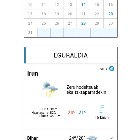
10
11
12
13
14
15
16
17
18
19
20
21
22
23
24
25
26
27
28
29
30
31
1
2
3
4
5
6
EGURALDIA
Iturria:
Irun
Zeru hodeitsuak
ekaitz-zaparradekin
Euria:
3mm
24º
21º
Hezetasuna:
82%
Elurra:
4500m
15 km/h
Bihar
24º
20º