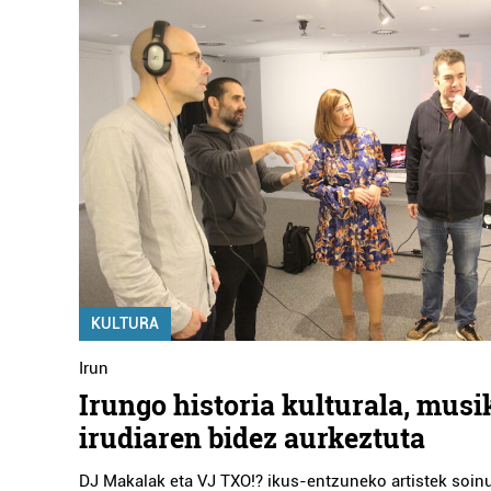
KULTURA
Irun
Irungo historia kulturala, musi
irudiaren bidez aurkeztuta
DJ Makalak eta VJ TXO!? ikus-entzuneko artistek soin