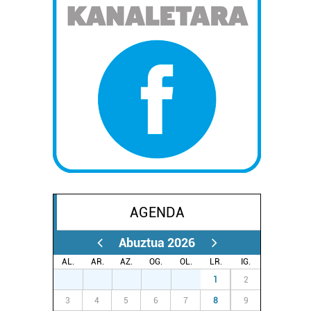
AGENDA
Abuztua 2026
AL.
AR.
AZ.
OG.
OL.
LR.
IG.
27
28
29
30
31
1
2
3
4
5
6
7
8
9