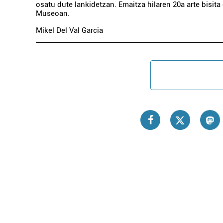
osatu dute lankidetzan. Emaitza hilaren 20a arte bisita
Museoan.
Mikel Del Val Garcia