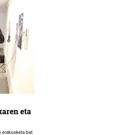
karen eta
u erakusketa bat