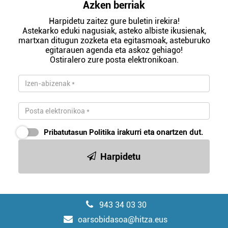
Azken berriak
Harpidetu zaitez gure buletin irekira!
Astekarko eduki nagusiak, asteko albiste ikusienak,
martxan ditugun zozketa eta egitasmoak, asteburuko
egitarauen agenda eta askoz gehiago!
Ostiralero zure posta elektronikoan.
Pribatutasun Politika
irakurri eta onartzen dut.
Harpidetu
943 34 03 30
oarsobidasoa@hitza.eus