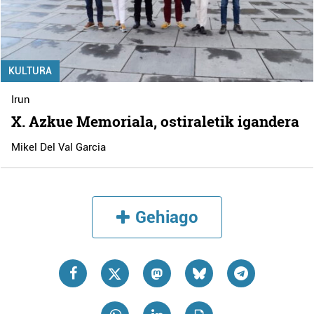
KULTURA
Irun
X. Azkue Memoriala, ostiraletik igandera
Mikel Del Val Garcia
Gehiago