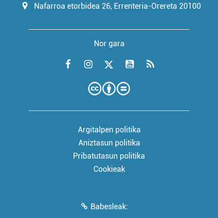
Nafarroa etorbidea 26, Errenteria-Orereta 20100
Nor gara
Argitalpen politika
Aniztasun politika
Pribatutasun politika
Cookieak
Babesleak: