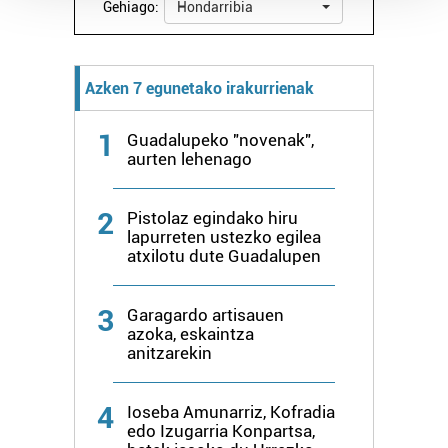
Gehiago:
Hondarribia
Guk eta gure bazkideek zure datu pertsonalak
prozesatzen ditugu, zure IP zenbakia, besteak beste,
teknologia erabiliz, cookieak adibidez, iragarki eta eduki
Azken 7 egunetako irakurrienak
pertsonalizatuak eskaintzeko, iragarkiak eta edukia
neurtzeko, jendeari buruzko informazioa biltzeko eta
1
produktuak garatzeko. Zure datuak nork eta zertarako
Guadalupeko "novenak",
aurten lehenago
erabiltzen dituen hauta dezakezu.
Bazkide batzuek ez dizute baimenik eskatzen, eta beren
2
Pistolaz egindako hiru
interes komertzial legitimoetan babesten dira. Ikusi gure
lapurreten ustezko egilea
atxilotu dute Guadalupen
bazkideen zerrenda, beren ustez zein helburutarako
duten interes legitimoa eta horren aurka nola egin
dezakezun ikusteko.
3
Garagardo artisauen
azoka, eskaintza
anitzarekin
Lortu zure datu pertsonalak prozesatzeko moduari
buruzko informazio gehiago eta ezarri zure lehentasunak
datuen atalean. Edozein unetan alda edo ken dezakezu
4
Ioseba Amunarriz, Kofradia
zure baimena Cookieen adierazpenean.
edo Izugarria Konpartsa,