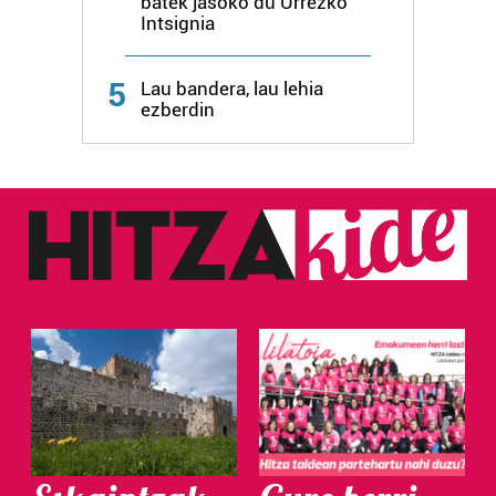
batek jasoko du Urrezko
Intsignia
Webgune honek cookie propioak eta hirugarrenen cookie-
fitxategiak erabiltzen ditu. Zure esperientzia eta
zerbitzuak hobetzeko asmoz, cookie teknologiaz
5
Lau bandera, lau lehia
baliatzen gara. Ohar hau onartuz gero, teknologia hori
ezberdin
erabiltzeko baimen esplizitua ematen diguzu.
Gehiago
irakurri