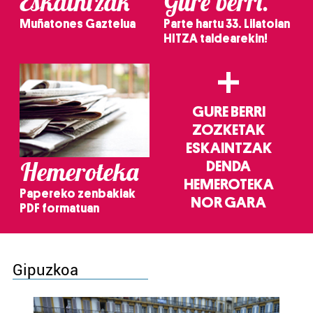
Eskaintzak
Gure berri.
Muñatones Gaztelua
Parte hartu 33. Lilatoian
HITZA taldearekin!
+
GURE BERRI
ZOZKETAK
ESKAINTZAK
Hemeroteka
DENDA
HEMEROTEKA
Papereko zenbakiak
NOR GARA
PDF formatuan
Gipuzkoa