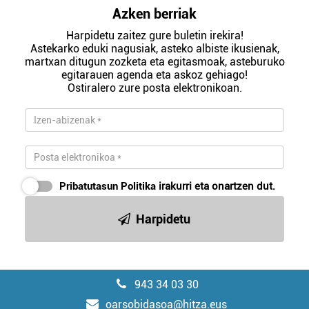
Azken berriak
Harpidetu zaitez gure buletin irekira!
Astekarko eduki nagusiak, asteko albiste ikusienak,
martxan ditugun zozketa eta egitasmoak, asteburuko
egitarauen agenda eta askoz gehiago!
Ostiralero zure posta elektronikoan.
Pribatutasun Politika
irakurri eta onartzen dut.
Harpidetu
943 34 03 30
oarsobidasoa@hitza.eus