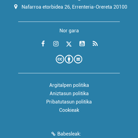
Nafarroa etorbidea 26, Errenteria-Orereta 20100
Nor gara
Argitalpen politika
Aniztasun politika
Pribatutasun politika
Cookieak
Babesleak: