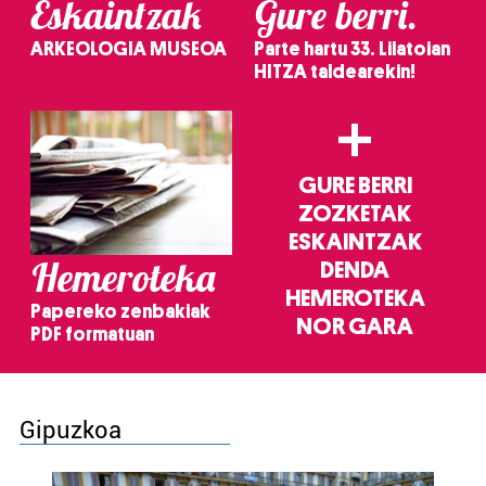
Eskaintzak
Gure berri.
ARKEOLOGIA MUSEOA
Parte hartu 33. Lilatoian
HITZA taldearekin!
+
GURE BERRI
ZOZKETAK
ESKAINTZAK
Hemeroteka
DENDA
HEMEROTEKA
Papereko zenbakiak
NOR GARA
PDF formatuan
Gipuzkoa