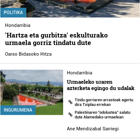
POLITIKA
Hondarribia
'Hartza eta gurbitza' eskulturako
urmaela gorriz tindatu dute
Oarso Bidasoko Hitza
Hondarribia
Urmaeleko uraren
azterketa egingo du udalak
Tindu gorriaren arrastoak agertu
dira Txiplau errekan
INGURUMENA
Palestinaren "odolustea" salatu
dute Alamedako urmaelean
Ane Mendizabal Sarriegi