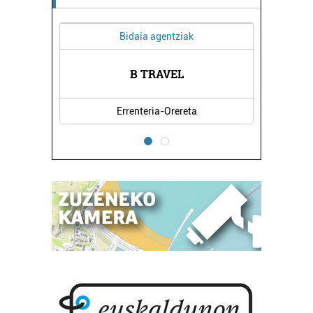
Bidaia agentziak
B TRAVEL
Errenteria-Orereta