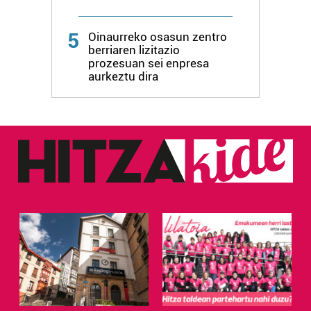
Webgune honek cookie propioak eta hirugarrenen cookie-
5
Oinaurreko osasun zentro
fitxategiak erabiltzen ditu. Zure esperientzia eta
berriaren lizitazio
zerbitzuak hobetzeko asmoz, cookie teknologiaz
prozesuan sei enpresa
baliatzen gara. Ohar hau onartuz gero, teknologia hori
aurkeztu dira
erabiltzeko baimen esplizitua ematen diguzu.
Gehiago
irakurri