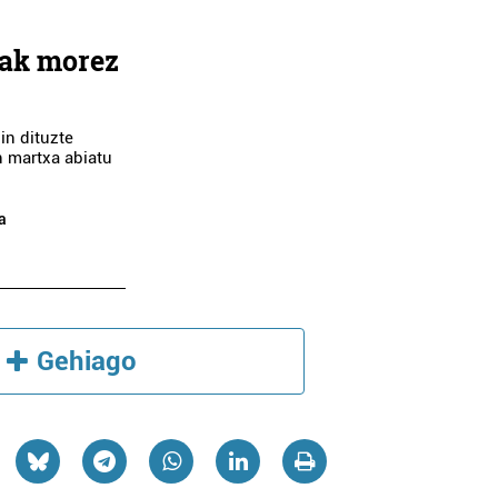
ak morez
in dituzte
n martxa abiatu
Administrazioak
Garraioak
a
PASAIAKO PORTU
IPARBUS AUTOBU
AGINTARITZA
Pasaia
Oiartzun
Gehiago