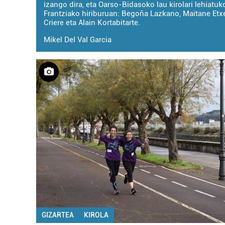
izango dira, eta Oarso-Bidasoko lau kirolari lehiatuk
Frantziako hiriburuan: Begoña Lazkano, Maitane Etx
Criere eta Alain Kortabitarte.
Mikel Del Val Garcia
GIZARTEA
KIROLA