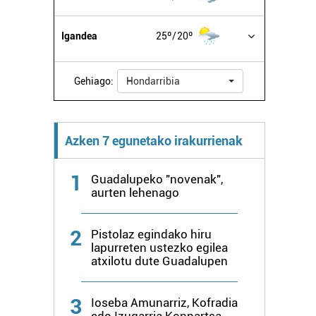
Igandea
25º
20º
Gehiago:
Hondarribia
Azken 7 egunetako irakurrienak
1
Guadalupeko "novenak",
aurten lehenago
2
Pistolaz egindako hiru
lapurreten ustezko egilea
atxilotu dute Guadalupen
3
Ioseba Amunarriz, Kofradia