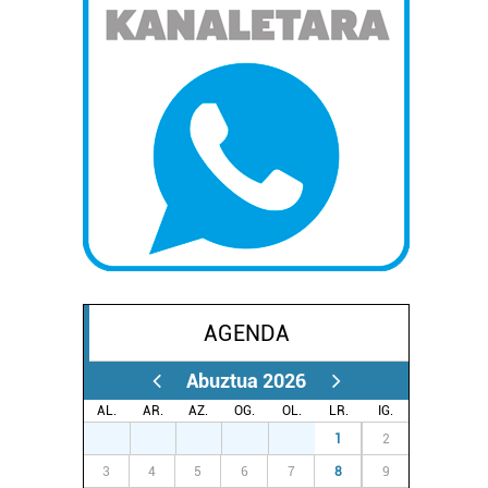
AGENDA
Abuztua 2026
AL.
AR.
AZ.
OG.
OL.
LR.
IG.
27
28
29
30
31
1
2
3
4
5
6
7
8
9