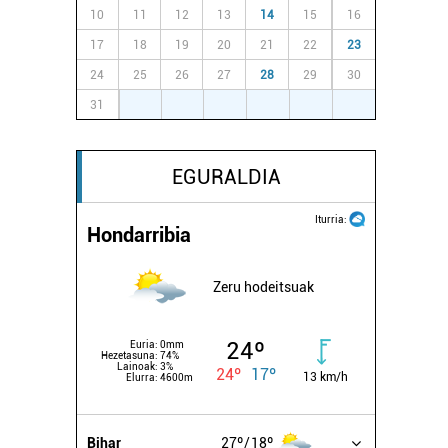
10
11
12
13
14
15
16
17
18
19
20
21
22
23
24
25
26
27
28
29
30
31
1
2
3
4
5
6
EGURALDIA
Iturria:
Hondarribia
Zeru hodeitsuak
24º
Euria:
0mm
Hezetasuna:
74%
Lainoak:
3%
24º
17º
13 km/h
Elurra:
4600m
Bihar
27º
18º