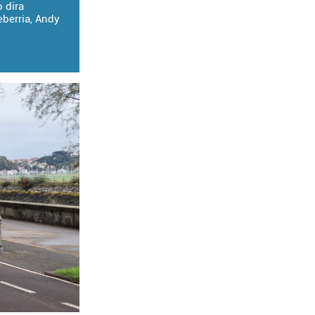
o dira
eberria, Andy