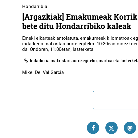
Hondarribia
[Argazkiak] Emakumeak Korrik
bete ditu Hondarribiko kaleak
Emeki elkarteak antolatuta, emakumeek kilometroak eg
indarkeria matxistari aurre egiteko. 10:30ean oinezkoe
da. Ondoren, 11:00etan, lasterketa.
Indarkeria matxistari aurre egiteko, martxa eta lasterket
Mikel Del Val Garcia