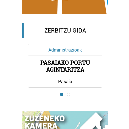
ZERBITZU GIDA
Administrazioak
PASAIAKO PORTU
SAK
IP
AGINTARITZA
Pasaia