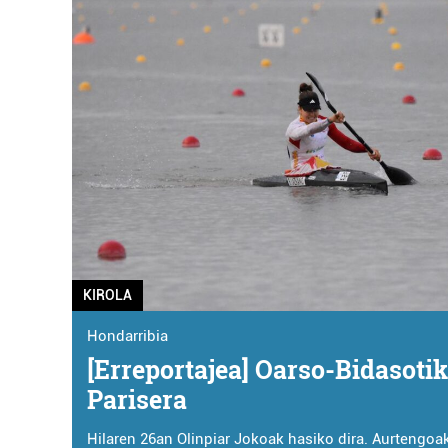
KIROLA
Hondarribia
[Erreportajea] Oarso-Bidasotik
Parisera
Hilaren 26an Olinpiar Jokoak hasiko dira. Aurtengoa