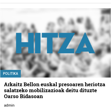
POLITIKA
Arkaitz Bellon euskal presoaren heriotza
salatzeko mobilizazioak deitu dituzte
Oarso Bidasoan
admin