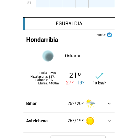
31
1
2
3
4
5
6
EGURALDIA
Iturria:
Hondarribia
Oskarbi
21º
Euria:
0mm
Hezetasuna:
92%
Lainoak:
0%
27º
19º
10 km/h
Elurra:
4400m
Bihar
25º
20º
Astelehena
25º
19º