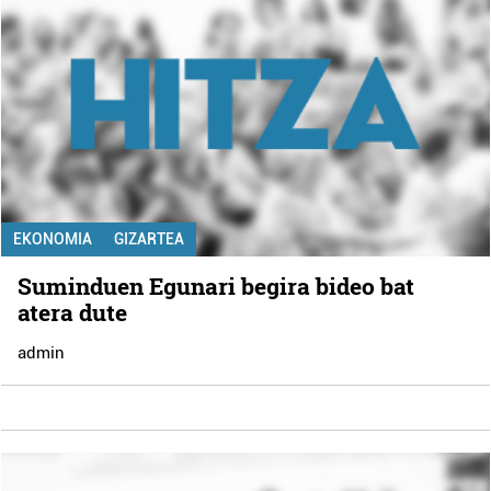
EKONOMIA
GIZARTEA
Suminduen Egunari begira bideo bat
atera dute
admin