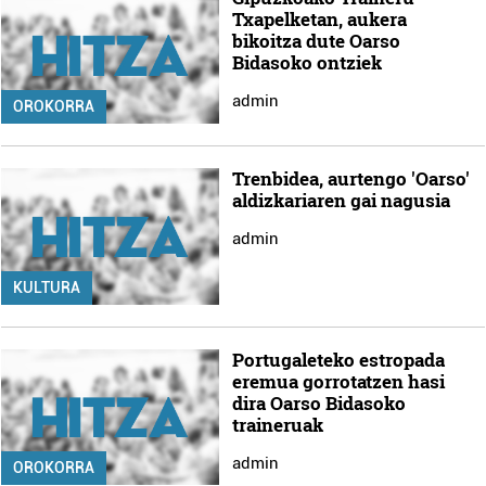
Txapelketan, aukera
bikoitza dute Oarso
Bidasoko ontziek
admin
OROKORRA
Trenbidea, aurtengo 'Oarso'
aldizkariaren gai nagusia
admin
KULTURA
Portugaleteko estropada
eremua gorrotatzen hasi
dira Oarso Bidasoko
traineruak
admin
OROKORRA