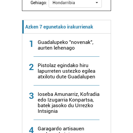
Gehiago:
Hondarribia
Azken 7 egunetako irakurrienak
1
Guadalupeko "novenak",
aurten lehenago
2
Pistolaz egindako hiru
lapurreten ustezko egilea
atxilotu dute Guadalupen
3
Ioseba Amunarriz, Kofradia
edo Izugarria Konpartsa,
batek jasoko du Urrezko
Intsignia
4
Garagardo artisauen