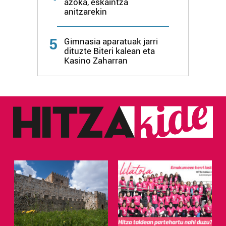
azoka, eskaintza
anitzarekin
5
Gimnasia aparatuak jarri
dituzte Biteri kalean eta
Kasino Zaharran