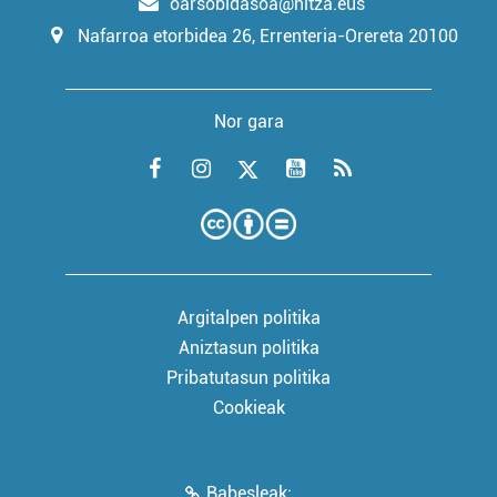
oarsobidasoa@hitza.eus
Nafarroa etorbidea 26, Errenteria-Orereta 20100
Nor gara
Argitalpen politika
Aniztasun politika
Pribatutasun politika
Cookieak
Babesleak: