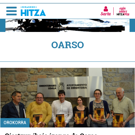
Sartu
OARSO
OROKORRA