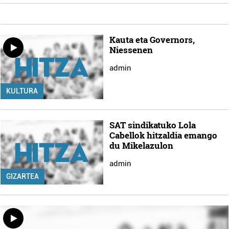
Kauta eta Governors,
Niessenen
admin
KULTURA
SAT sindikatuko Lola
Cabellok hitzaldia emango
du Mikelazulon
admin
GIZARTEA