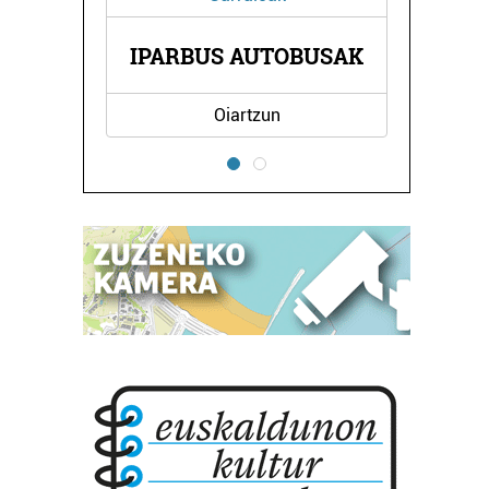
A
IPARBUS AUTOBUSAK
Oiartzun