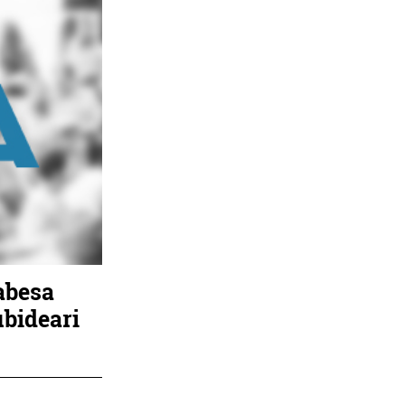
abesa
ubideari