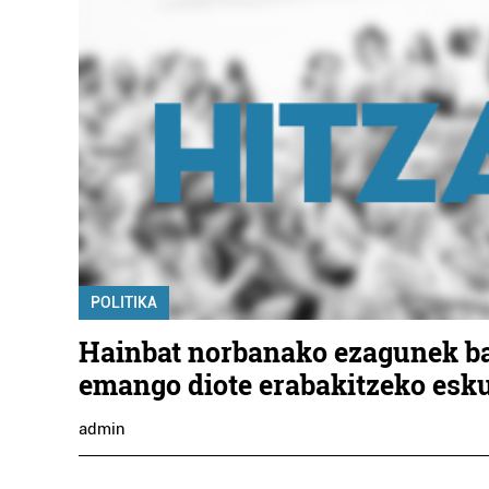
POLITIKA
Hainbat norbanako ezagunek b
emango diote erabakitzeko esk
admin