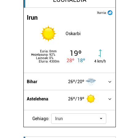
Iturria:
Irun
Oskarbi
19º
Euria:
0mm
Hezetasuna:
92%
Lainoak:
0%
28º
18º
4 km/h
Elurra:
4300m
Bihar
26º
20º
Astelehena
26º
19º
Gehiago:
Irun