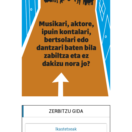
ZERBITZU GIDA
Ikastetxeak