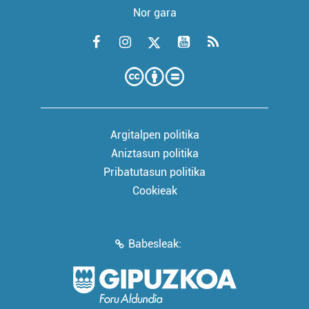
Nor gara
Argitalpen politika
Aniztasun politika
Pribatutasun politika
Cookieak
Babesleak: