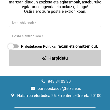
martxan ditugun zozketa eta egitasmoak, asteburuko
egitarauen agenda eta askoz gehiago!
Ostiralero zure posta elektronikoan.
Pribatutasun Politika
irakurri eta onartzen dut.
Harpidetu
943 34 03 30
oarsobidasoa@hitza.eus
Nafarroa etorbidea 26, Errenteria-Orereta 20100