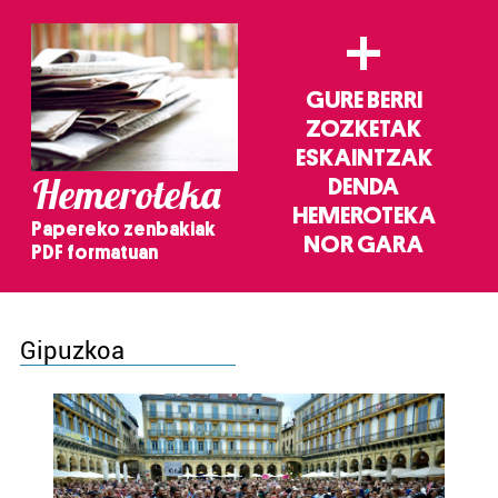
+
GURE BERRI
ZOZKETAK
ESKAINTZAK
Hemeroteka
DENDA
HEMEROTEKA
Papereko zenbakiak
NOR GARA
PDF formatuan
Gipuzkoa