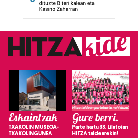
dituzte Biteri kalean eta
fitxategiak erabiltzen ditu. Zure esperientzia eta
Kasino Zaharran
zerbitzuak hobetzeko asmoz, cookie teknologiaz
baliatzen gara. Ohar hau onartuz gero, teknologia hori
erabiltzeko baimen esplizitua ematen diguzu.
Gehiago
irakurri
Eskaintzak
Gure berri.
TXAKOLIN MUSEOA-
Parte hartu 33. Lilatoian
TXAKOLINGUNEA
HITZA taldearekin!