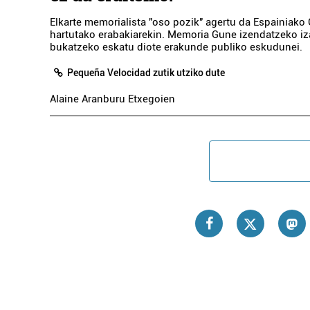
Elkarte memorialista "oso pozik" agertu da Espainiak
hartutako erabakiarekin. Memoria Gune izendatzeko i
bukatzeko eskatu diote erakunde publiko eskudunei.
Pequeña Velocidad zutik utziko dute
Alaine Aranburu Etxegoien