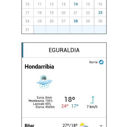
10
11
12
13
14
15
16
17
18
19
20
21
22
23
24
25
26
27
28
29
30
31
1
2
3
4
5
6
EGURALDIA
Iturria:
Hondarribia
18º
Euria:
0mm
Hezetasuna:
100%
Lainoak:
69%
24º
17º
7 km/h
Elurra:
4500m
Bihar
27º
18º