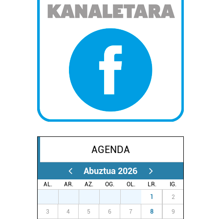
AGENDA
Abuztua 2026
AL.
AR.
AZ.
OG.
OL.
LR.
IG.
27
28
29
30
31
1
2
3
4
5
6
7
8
9