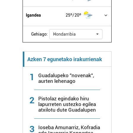
Igandea
25º
20º
Gehiago:
Hondarribia
Azken 7 egunetako irakurrienak
1
Guadalupeko "novenak",
aurten lehenago
2
Pistolaz egindako hiru
lapurreten ustezko egilea
atxilotu dute Guadalupen
3
Ioseba Amunarriz, Kofradia