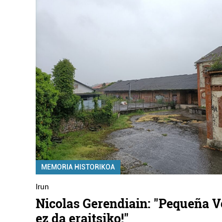
MEMORIA HISTORIKOA
Irun
Nicolas Gerendiain: "Pequeña V
ez da eraitsiko!"