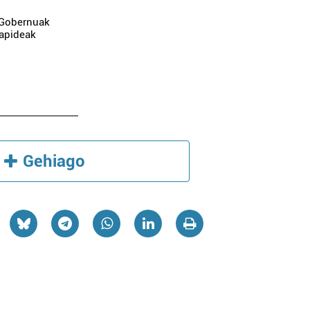
o Gobernuak
zapideak
Gehiago