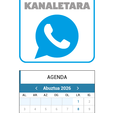
AGENDA
Abuztua 2026
AL.
AR.
AZ.
OG.
OL.
LR.
IG.
27
28
29
30
31
1
2
3
4
5
6
7
8
9