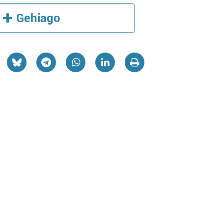
Gehiago
Musika eskolak
E
TOMAS GARBIZU MUSIKA
ESKOLA
a
Lezo