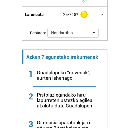
Larunbata
26º
18º
Gehiago:
Hondarribia
Azken 7 egunetako irakurrienak
1
Guadalupeko "novenak",
aurten lehenago
2
Pistolaz egindako hiru
lapurreten ustezko egilea
atxilotu dute Guadalupen
3
Gimnasia aparatuak jarri