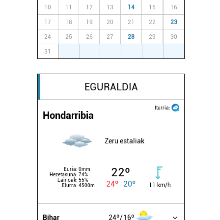
10
11
12
13
14
15
16
17
18
19
20
21
22
23
24
25
26
27
28
29
30
31
1
2
3
4
5
6
EGURALDIA
Iturria:
Hondarribia
Zeru estaliak
22º
Euria:
0mm
Hezetasuna:
74%
Lainoak:
55%
24º
20º
11 km/h
Elurra:
4500m
Bihar
24º
16º