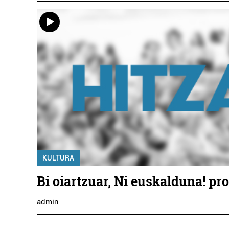
KULTURA
Bi oiartzuar, Ni euskalduna! pr
admin