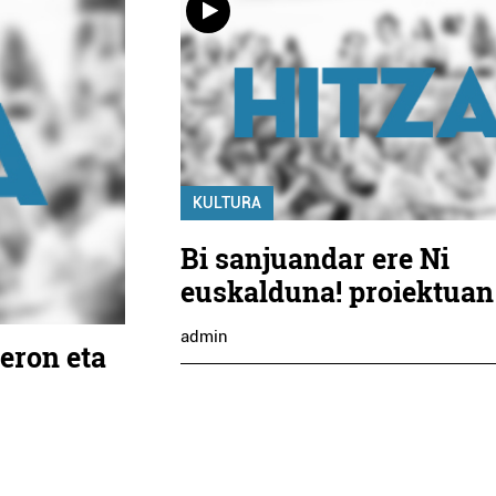
KULTURA
Bi sanjuandar ere Ni
euskalduna! proiektuan
admin
eron eta