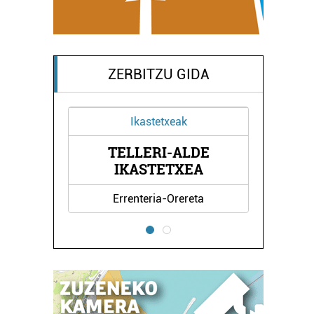
ZERBITZU GIDA
Ikastetxeak
Musika eskolak
TELLERI-ALDE
TOMAS GARBIZU M
IKASTETXEA
ESKOLA
Errenteria-Orereta
Lezo