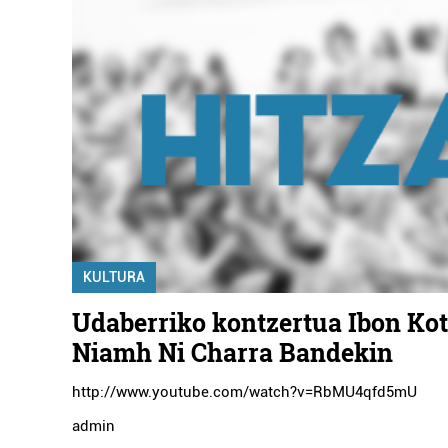
KULTURA
Udaberriko kontzertua Ibon Kot
Niamh Ni Charra Bandekin
http://www.youtube.com/watch?v=RbMU4qfd5mU
admin