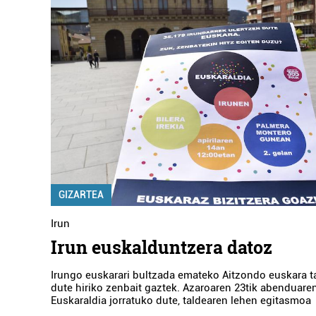
GIZARTEA
Irun
Irun euskalduntzera datoz
Irungo euskarari bultzada emateko Aitzondo euskara ta
dute hiriko zenbait gaztek. Azaroaren 23tik abenduaren
Euskaraldia jorratuko dute, taldearen lehen egitasmoa