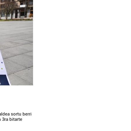
ldea sortu berri
 3ra bitarte