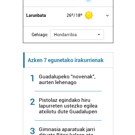
Larunbata
26º
18º
Gehiago:
Hondarribia
Azken 7 egunetako irakurrienak
1
Guadalupeko "novenak",
aurten lehenago
2
Pistolaz egindako hiru
lapurreten ustezko egilea
atxilotu dute Guadalupen
3
Gimnasia aparatuak jarri