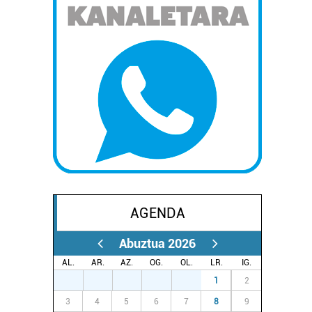
AGENDA
Abuztua 2026
AL.
AR.
AZ.
OG.
OL.
LR.
IG.
27
28
29
30
31
1
2
3
4
5
6
7
8
9