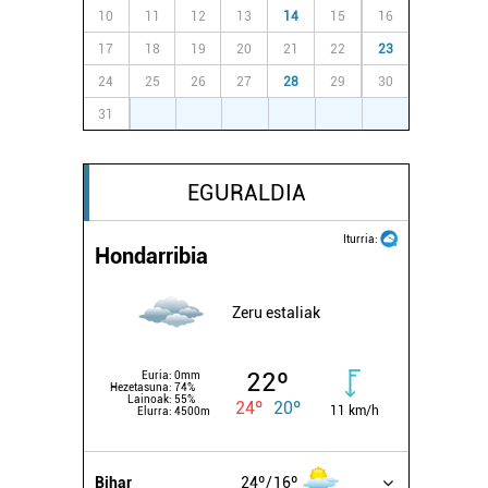
10
11
12
13
14
15
16
17
18
19
20
21
22
23
24
25
26
27
28
29
30
31
1
2
3
4
5
6
EGURALDIA
Iturria:
Hondarribia
Zeru estaliak
22º
Euria:
0mm
Hezetasuna:
74%
Lainoak:
55%
24º
20º
11 km/h
Elurra:
4500m
Bihar
24º
16º