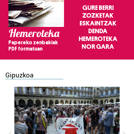
GURE BERRI
ZOZKETAK
ESKAINTZAK
Hemeroteka
DENDA
HEMEROTEKA
Papereko zenbakiak
NOR GARA
PDF formatuan
Gipuzkoa