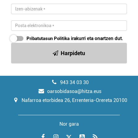
Pribatutasun Politika
irakurri eta onartzen dut.
Harpidetu
943 34 03 30
oarsobidasoa@hitza.eus
Nafarroa etorbidea 26, Errenteria-Orereta 20100
Nor gara