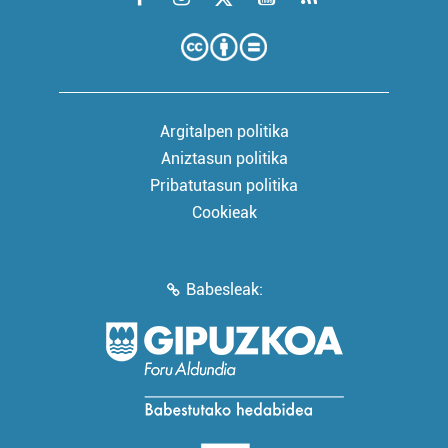
Argitalpen politika
Aniztasun politika
Pribatutasun politika
Cookieak
Babesleak: