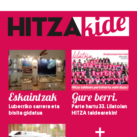
zerbitzuak hobetzeko asmoz, cookie teknologiaz
baliatzen gara. Ohar hau onartuz gero, teknologia hori
erabiltzeko baimen esplizitua ematen diguzu.
Gehiago
irakurri
Eskaintzak
Gure berri.
Luberriko sarrera eta
Parte hartu 33. Lilatoian
bisita gidatua
HITZA taldearekin!
+