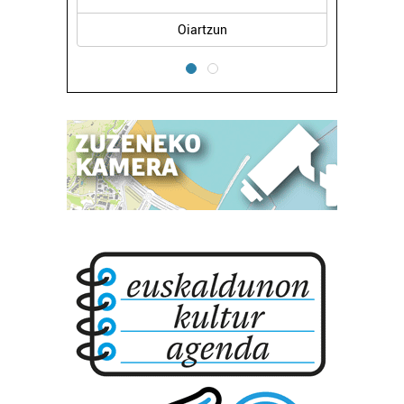
Oiartzun