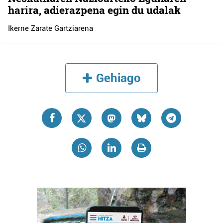
harira, adierazpena egin du udalak
Ikerne Zarate Gartziarena
Gehiago