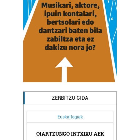
ZERBITZU GIDA
Euskaltegiak
A
OIARTZUNGO INTXIXU AEK