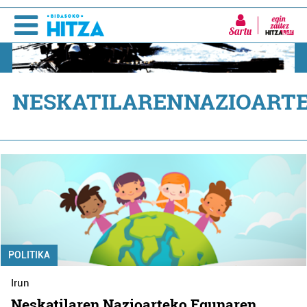
Sartu
NESKATILARENNAZIOART
POLITIKA
Irun
Neskatilaren Nazioarteko Egunaren