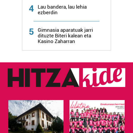
4
Lau bandera, lau lehia
ezberdin
Webgune honek cookie propioak eta hirugarrenen cookie-
fitxategiak erabiltzen ditu. Zure esperientzia eta
zerbitzuak hobetzeko asmoz, cookie teknologiaz
5
Gimnasia aparatuak jarri
baliatzen gara. Ohar hau onartuz gero, teknologia hori
dituzte Biteri kalean eta
Kasino Zaharran
erabiltzeko baimen esplizitua ematen diguzu.
Gehiago
irakurri