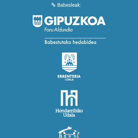
Babesleak: