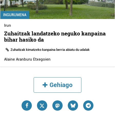
INGURUMENA
Irun
Zuhaitzak landatzeko neguko kanpaina
bihar hasiko da
Zuhaitzak kimatzeko kanpaina berria abiatu du udalak
Alaine Aranburu Etxegoien
Gehiago