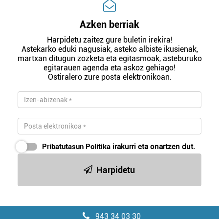
Azken berriak
Harpidetu zaitez gure buletin irekira!
Astekarko eduki nagusiak, asteko albiste ikusienak,
martxan ditugun zozketa eta egitasmoak, asteburuko
egitarauen agenda eta askoz gehiago!
Ostiralero zure posta elektronikoan.
Pribatutasun Politika
irakurri eta onartzen dut.
Harpidetu
943 34 03 30