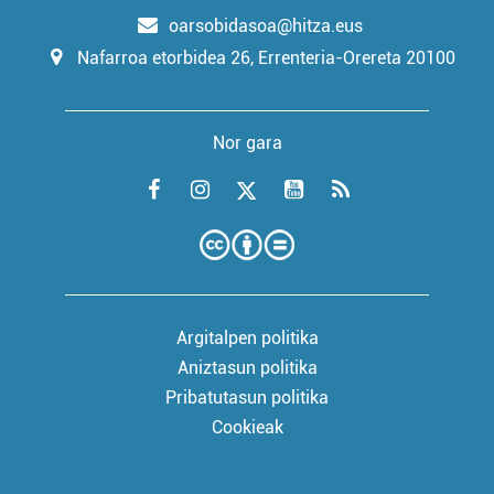
oarsobidasoa@hitza.eus
Nafarroa etorbidea 26, Errenteria-Orereta 20100
Nor gara
Argitalpen politika
Aniztasun politika
Pribatutasun politika
Cookieak