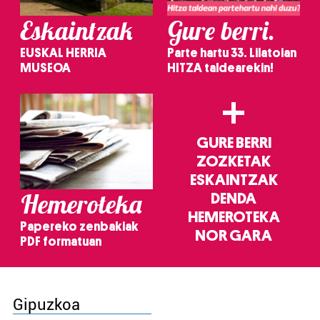
Eskaintzak
Gure berri.
EUSKAL HERRIA
Parte hartu 33. Lilatoian
MUSEOA
HITZA taldearekin!
+
GURE BERRI
ZOZKETAK
ESKAINTZAK
Hemeroteka
DENDA
HEMEROTEKA
Papereko zenbakiak
NOR GARA
PDF formatuan
Gipuzkoa