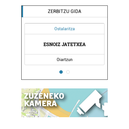
ZERBITZU GIDA
Ostalaritza
XEA
ESNOIZ JATETXEA
DO
Oiartzun