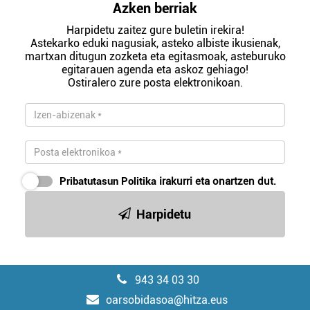
Azken berriak
Harpidetu zaitez gure buletin irekira!
Astekarko eduki nagusiak, asteko albiste ikusienak,
martxan ditugun zozketa eta egitasmoak, asteburuko
egitarauen agenda eta askoz gehiago!
Ostiralero zure posta elektronikoan.
Pribatutasun Politika
irakurri eta onartzen dut.
Harpidetu
943 34 03 30
oarsobidasoa@hitza.eus