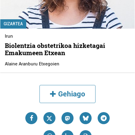
GIZARTEA
Irun
Biolentzia obstetrikoa hizketagai
Emakumeen Etxean
Alaine Aranburu Etxegoien
Gehiago