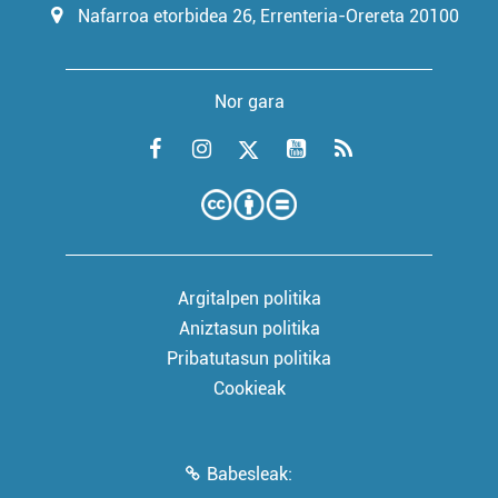
Nafarroa etorbidea 26, Errenteria-Orereta 20100
Nor gara
Argitalpen politika
Aniztasun politika
Pribatutasun politika
Cookieak
Babesleak: