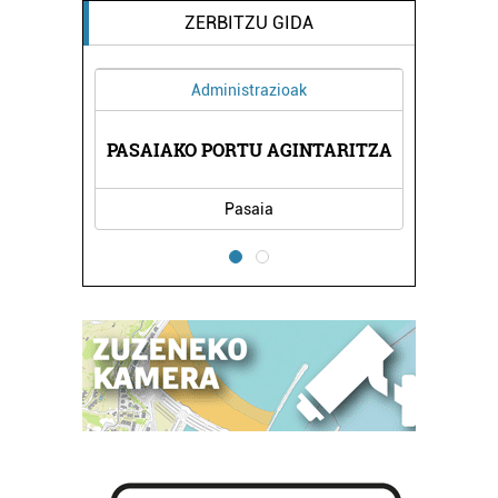
ZERBITZU GIDA
Administrazioak
UB
PASAIAKO PORTU AGINTARITZA
T
Pasaia