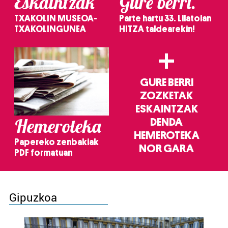
Eskaintzak
Gure berri.
TXAKOLIN MUSEOA-
Parte hartu 33. Lilatoian
TXAKOLINGUNEA
HITZA taldearekin!
+
GURE BERRI
ZOZKETAK
ESKAINTZAK
Hemeroteka
DENDA
HEMEROTEKA
Papereko zenbakiak
NOR GARA
PDF formatuan
Gipuzkoa