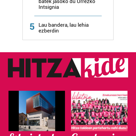
batek jasoko du Urrezko
Intsignia
Webgune honek cookie propioak eta hirugarrenen cookie-
fitxategiak erabiltzen ditu. Zure esperientzia eta
zerbitzuak hobetzeko asmoz, cookie teknologiaz
5
Lau bandera, lau lehia
baliatzen gara. Ohar hau onartuz gero, teknologia hori
ezberdin
erabiltzeko baimen esplizitua ematen diguzu.
Gehiago
irakurri