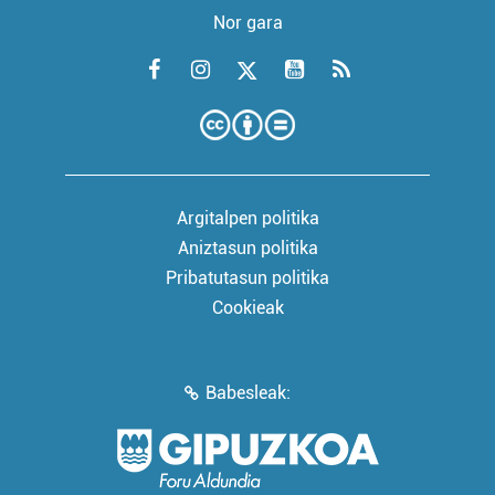
Nor gara
Argitalpen politika
Aniztasun politika
Pribatutasun politika
Cookieak
Babesleak: