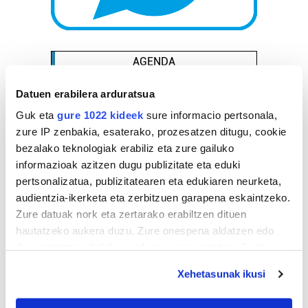
AGENDA
Datuen erabilera arduratsua
Abuztua 2026
Guk eta
gure 1022 kideek
sure informacio pertsonala,
AL.
AR.
AZ.
OG.
OL.
LR.
IG.
zure IP zenbakia, esaterako, prozesatzen ditugu, cookie
27
28
29
30
31
1
2
bezalako teknologiak erabiliz eta zure gailuko
3
4
5
6
7
8
9
informazioak azitzen dugu publizitate eta eduki
10
11
12
13
14
15
16
pertsonalizatua, publizitatearen eta edukiaren neurketa,
audientzia-ikerketa eta zerbitzuen garapena eskaintzeko.
17
18
19
20
21
22
23
Zure datuak nork eta zertarako erabiltzen dituen
24
25
26
27
28
29
30
hautatzeko aukera duzu. Zure onespena aldatzen edo
31
1
2
3
4
5
6
deuseztatzen ahal duzu edozein momentutan, Cookie
deklaraziotik edo Privacy triggerean klikatuz.
Xehetasunak ikusi
EGURALDIA
If you allow, we would also like to: