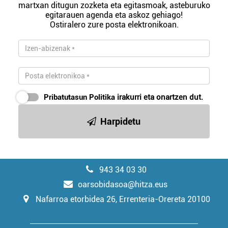
martxan ditugun zozketa eta egitasmoak, asteburuko
egitarauen agenda eta askoz gehiago!
Ostiralero zure posta elektronikoan.
Pribatutasun Politika
irakurri eta onartzen dut.
Harpidetu
943 34 03 30
oarsobidasoa@hitza.eus
Nafarroa etorbidea 26, Errenteria-Orereta 20100