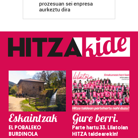
prozesuan sei enpresa
aurkeztu dira
Eskaintzak
Gure berri.
EL POBALEKO
Parte hartu 33. Lilatoian
BURDINOLA
HITZA taldearekin!