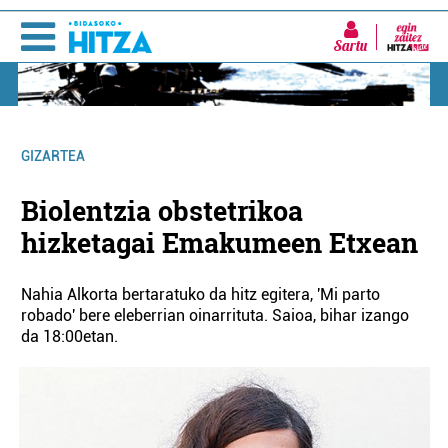
Sartu
GIZARTEA
Biolentzia obstetrikoa
hizketagai Emakumeen Etxean
Nahia Alkorta bertaratuko da hitz egitera, 'Mi parto
robado' bere eleberrian oinarrituta. Saioa, bihar izango
da 18:00etan.