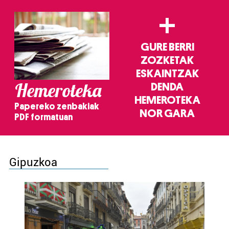
+
GURE BERRI
ZOZKETAK
ESKAINTZAK
Hemeroteka
DENDA
HEMEROTEKA
Papereko zenbakiak
NOR GARA
PDF formatuan
Gipuzkoa