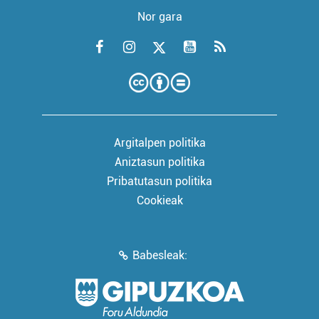
Nor gara
Argitalpen politika
Aniztasun politika
Pribatutasun politika
Cookieak
Babesleak: