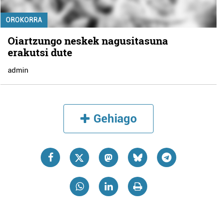
OROKORRA
Oiartzungo neskek nagusitasuna
erakutsi dute
admin
Gehiago