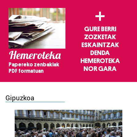
+
GURE BERRI
ZOZKETAK
ESKAINTZAK
Hemeroteka
DENDA
HEMEROTEKA
Papereko zenbakiak
NOR GARA
PDF formatuan
Gipuzkoa