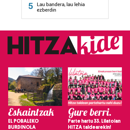
5
Lau bandera, lau lehia
fitxategiak erabiltzen ditu. Zure esperientzia eta
ezberdin
zerbitzuak hobetzeko asmoz, cookie teknologiaz
baliatzen gara. Ohar hau onartuz gero, teknologia hori
erabiltzeko baimen esplizitua ematen diguzu.
Gehiago
irakurri
Eskaintzak
Gure berri.
EL POBALEKO
Parte hartu 33. Lilatoian
BURDINOLA
HITZA taldearekin!