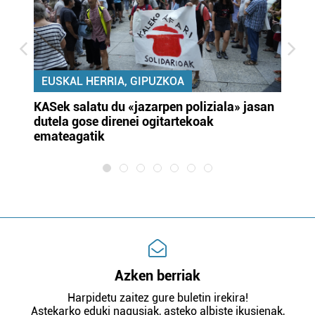
EUSKAL HERRIA, GIPUZKOA
KASek salatu du «jazarpen poliziala» jasan
Pa
dutela gose direnei ogitartekoak
da
emateagatik
«s
Azken berriak
Harpidetu zaitez gure buletin irekira!
Astekarko eduki nagusiak, asteko albiste ikusienak,