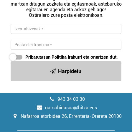
martxan ditugun zozketa eta egitasmoak, asteburuko
egitarauen agenda eta askoz gehiago!
Ostiralero zure posta elektronikoan.
Pribatutasun Politika
irakurri eta onartzen dut.
Harpidetu
943 34 03 30
oarsobidasoa@hitza.eus
Nafarroa etorbidea 26, Errenteria-Orereta 20100