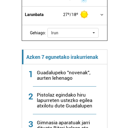
Larunbata
27º
18º
Gehiago:
Irun
Azken 7 egunetako irakurrienak
1
Guadalupeko "novenak",
aurten lehenago
2
Pistolaz egindako hiru
lapurreten ustezko egilea
atxilotu dute Guadalupen
3
Gimnasia aparatuak jarri