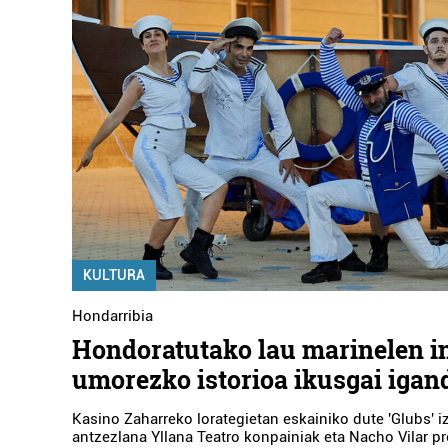
KULTURA
Hondarribia
Hondoratutako lau marinelen 
umorezko istorioa ikusgai igan
Kasino Zaharreko lorategietan eskainiko dute 'Glubs' 
antzezlana Yllana Teatro konpainiak eta Nacho Vilar p