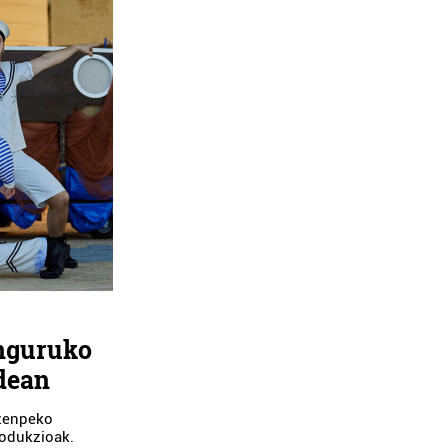
inguruko
dean
izenpeko
rodukzioak.