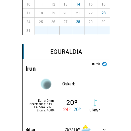
10
11
12
13
14
15
16
17
18
19
20
21
22
23
24
25
26
27
28
29
30
31
1
2
3
4
5
6
EGURALDIA
Iturria:
Irun
Oskarbi
20º
Euria:
0mm
Hezetasuna:
84%
Lainoak:
2%
24º
20º
3 km/h
Elurra:
4600m
Bihar
25º
16º