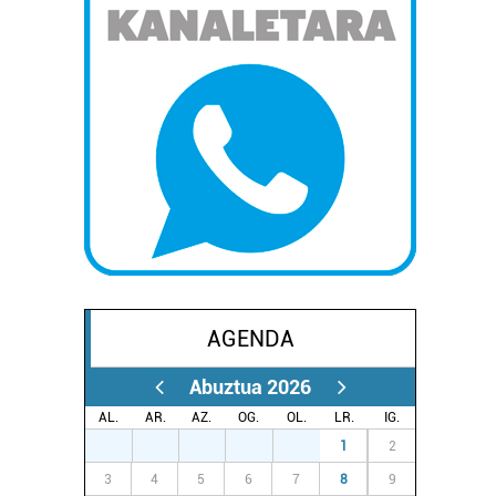
AGENDA
Abuztua 2026
AL.
AR.
AZ.
OG.
OL.
LR.
IG.
27
28
29
30
31
1
2
3
4
5
6
7
8
9