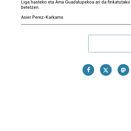
Liga hasteko eta Ama Guadalupekoa ari da finkatutako
betetzen.
Asier Perez-Karkamo