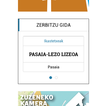
ZERBITZU GIDA
Ikastetxeak
O
PASAIA-LEZO LIZEOA
Pasaia