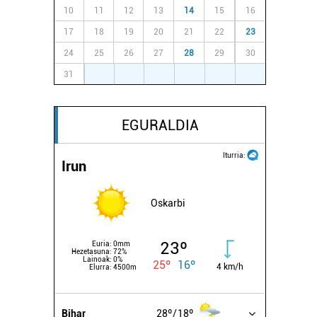
10
11
12
13
14
15
16
17
18
19
20
21
22
23
24
25
26
27
28
29
30
31
1
2
3
4
5
6
EGURALDIA
Iturria:
Irun
Oskarbi
23º
Euria:
0mm
Hezetasuna:
72%
Lainoak:
0%
25º
16º
4 km/h
Elurra:
4500m
Bihar
28º
18º