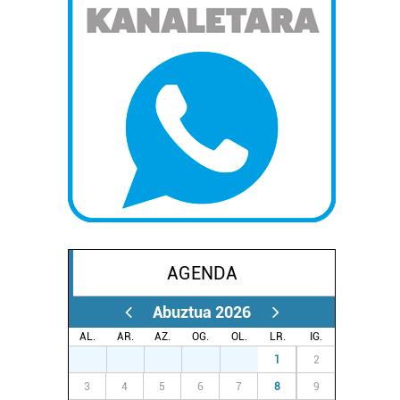
AGENDA
Abuztua 2026
AL.
AR.
AZ.
OG.
OL.
LR.
IG.
27
28
29
30
31
1
2
3
4
5
6
7
8
9