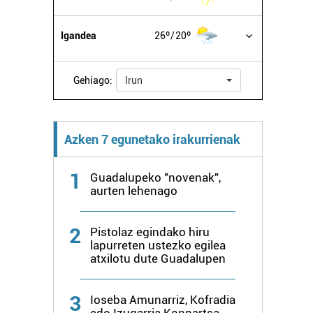
Igandea
26º
20º
Gehiago:
Irun
Azken 7 egunetako irakurrienak
1
Guadalupeko "novenak",
aurten lehenago
2
Pistolaz egindako hiru
lapurreten ustezko egilea
atxilotu dute Guadalupen
3
Ioseba Amunarriz, Kofradia