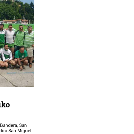
uko
 Bandera, San
 dira San Miguel