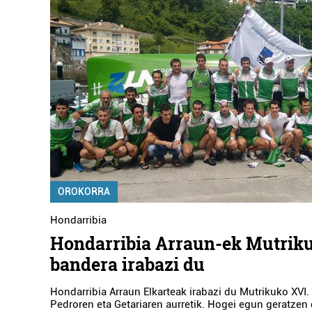
OROKORRA
Hondarribia
Hondarribia Arraun-ek Mutrik
bandera irabazi du
Hondarribia Arraun Elkarteak irabazi du Mutrikuko XVI.
Pedroren eta Getariaren aurretik. Hogei egun geratzen