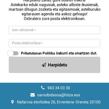
Harpidetu zaitez gure buletin irekira!
Astekarko eduki nagusiak, asteko albiste ikusienak,
martxan ditugun zozketa eta egitasmoak, asteburuko
egitarauen agenda eta askoz gehiago!
Ostiralero zure posta elektronikoan.
Pribatutasun Politika
irakurri eta onartzen dut.
Harpidetu
943 34 03 30
oarsobidasoa@hitza.eus
Nafarroa etorbidea 26, Errenteria-Orereta 20100