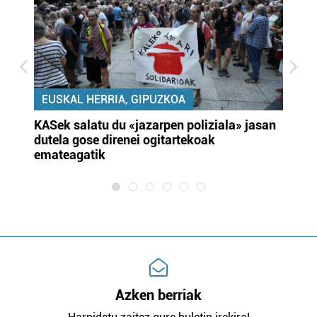
EUSKAL HERRIA, GIPUZKOA
KASek salatu du «jazarpen poliziala» jasan
Pa
dutela gose direnei ogitartekoak
da
emateagatik
«s
Azken berriak