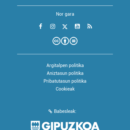
Nor gara
Argitalpen politika
Aniztasun politika
Pribatutasun politika
Cookieak
Babesleak: