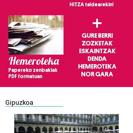
HITZA taldearekin!
+
GURE BERRI
ZOZKETAK
ESKAINTZAK
Hemeroteka
DENDA
HEMEROTEKA
Papereko zenbakiak
NOR GARA
PDF formatuan
Gipuzkoa