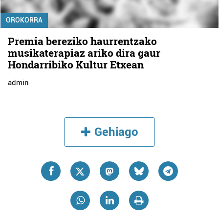
OROKORRA
Premia bereziko haurrentzako
musikaterapiaz ariko dira gaur
Hondarribiko Kultur Etxean
admin
Gehiago