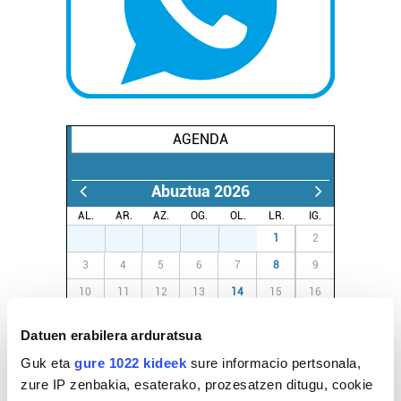
AGENDA
Abuztua 2026
AL.
AR.
AZ.
OG.
OL.
LR.
IG.
27
28
29
30
31
1
2
3
4
5
6
7
8
9
10
11
12
13
14
15
16
17
18
19
20
21
22
23
Datuen erabilera arduratsua
24
25
26
27
28
29
30
Guk eta
gure 1022 kideek
sure informacio pertsonala,
31
1
2
3
4
5
6
zure IP zenbakia, esaterako, prozesatzen ditugu, cookie