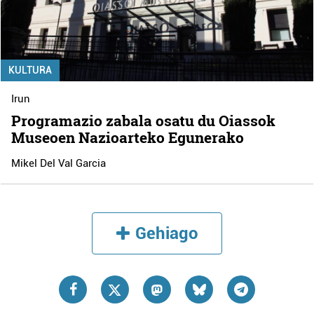
KULTURA
Irun
Programazio zabala osatu du Oiassok
Museoen Nazioarteko Egunerako
Mikel Del Val Garcia
Gehiago