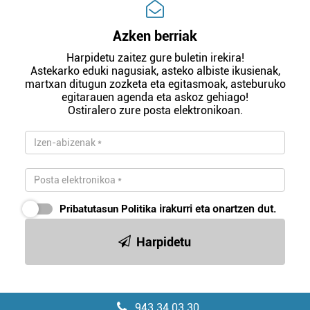
Azken berriak
Harpidetu zaitez gure buletin irekira!
Astekarko eduki nagusiak, asteko albiste ikusienak,
martxan ditugun zozketa eta egitasmoak, asteburuko
egitarauen agenda eta askoz gehiago!
Ostiralero zure posta elektronikoan.
Pribatutasun Politika
irakurri eta onartzen dut.
Harpidetu
943 34 03 30