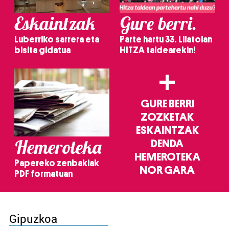
Eskaintzak
Gure berri.
Luberriko sarrera eta
Parte hartu 33. Lilatoian
bisita gidatua
HITZA taldearekin!
+
GURE BERRI
ZOZKETAK
ESKAINTZAK
Hemeroteka
DENDA
HEMEROTEKA
Papereko zenbakiak
NOR GARA
PDF formatuan
Gipuzkoa