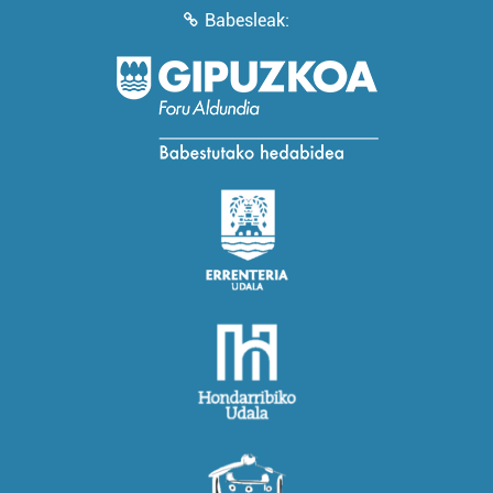
Babesleak: