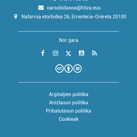
oarsobidasoa@hitza.eus
Nafarroa etorbidea 26, Errenteria-Orereta 20100
Nor gara
Argitalpen politika
Aniztasun politika
Pribatutasun politika
Cookieak