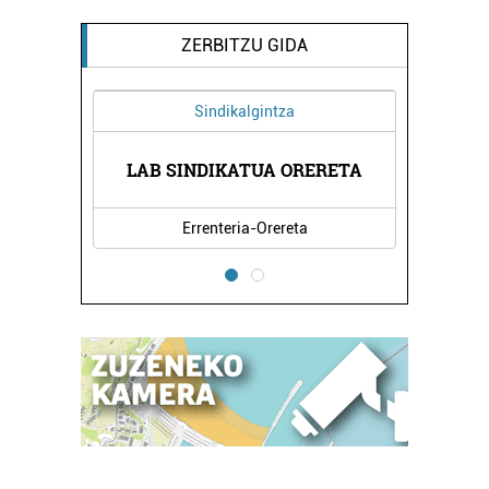
ZERBITZU GIDA
Sindikalgintza
ERBITZU
AUZI H
LAB SINDIKATUA ORERETA
Errenteria-Orereta