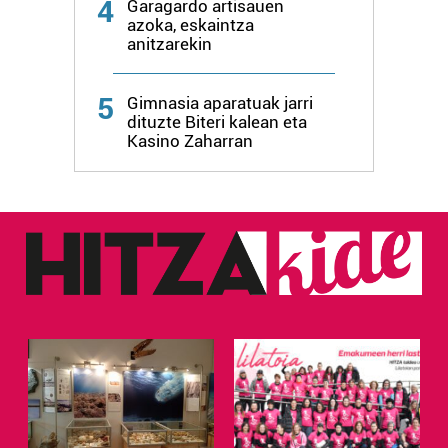
4
Garagardo artisauen
azoka, eskaintza
anitzarekin
Webgune honek cookie propioak eta hirugarrenen cookie-
fitxategiak erabiltzen ditu. Zure esperientzia eta
zerbitzuak hobetzeko asmoz, cookie teknologiaz
5
Gimnasia aparatuak jarri
baliatzen gara. Ohar hau onartuz gero, teknologia hori
dituzte Biteri kalean eta
Kasino Zaharran
erabiltzeko baimen esplizitua ematen diguzu.
Gehiago
irakurri