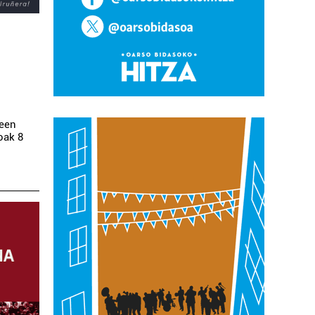
zeen
oak 8