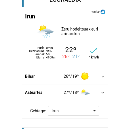
Iturria:
Irun
Zeru hodeitsuak euri
arinarekin
22º
Euria:
0mm
Hezetasuna:
94%
Lainoak:
5%
26º
21º
7 km/h
Elurra:
4100m
Bihar
26º
19º
Asteartea
27º
18º
Gehiago:
Irun