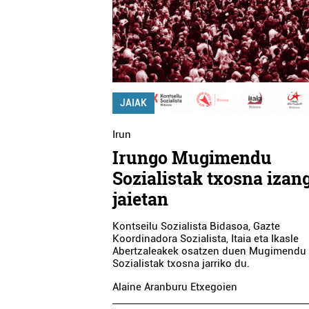
JAIAK
Irun
Irungo Mugimendu
Sozialistak txosna izan
jaietan
Kontseilu Sozialista Bidasoa, Gazte
Koordinadora Sozialista, Itaia eta Ikasle
Abertzaleakek osatzen duen Mugimendu
Sozialistak txosna jarriko du.
Alaine Aranburu Etxegoien
Osasungintza
Museoak