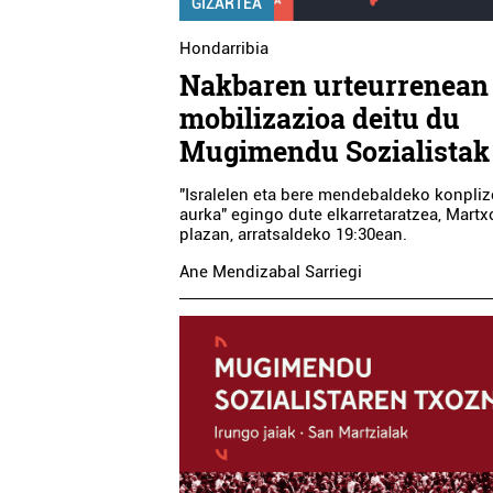
GIZARTEA
Hondarribia
Nakbaren urteurrenean
mobilizazioa deitu du
Mugimendu Sozialistak
"Isralelen eta bere mendebaldeko konpli
aurka" egingo dute elkarretaratzea, Martx
plazan, arratsaldeko 19:30ean.
Ane Mendizabal Sarriegi