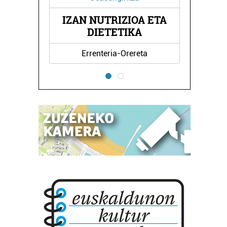
ULTUR
IZAN NUTRIZIOA ETA
ALB
DIETETIKA
Errenteria-Orereta