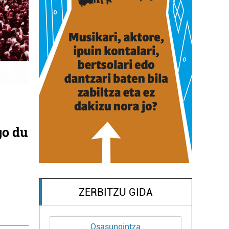
go du
ZERBITZU GIDA
Osasungintza