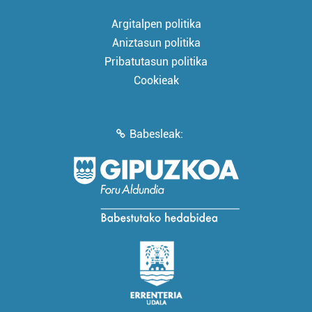
Argitalpen politika
Aniztasun politika
Pribatutasun politika
Cookieak
Babesleak: