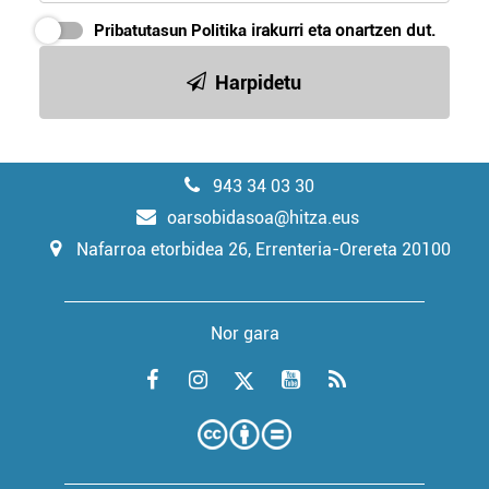
Pribatutasun Politika
irakurri eta onartzen dut.
Harpidetu
943 34 03 30
oarsobidasoa@hitza.eus
Nafarroa etorbidea 26, Errenteria-Orereta 20100
Nor gara