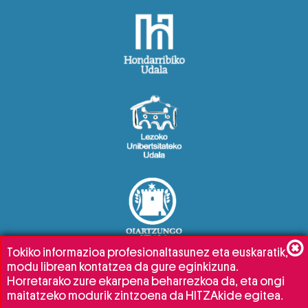
Tokiko informazioa profesionaltasunez eta euskaratik,
modu librean kontatzea da gure eginkizuna.
Horretarako zure ekarpena beharrezkoa da, eta ongi
maitatzeko modurik zintzoena da HITZAkide egitea.