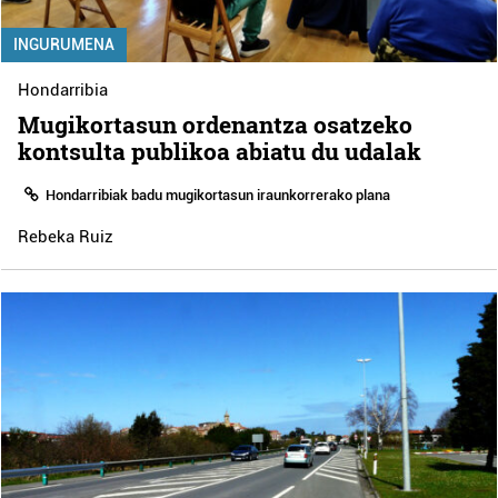
INGURUMENA
Hondarribia
Mugikortasun ordenantza osatzeko
kontsulta publikoa abiatu du udalak
Hondarribiak badu mugikortasun iraunkorrerako plana
Rebeka Ruiz