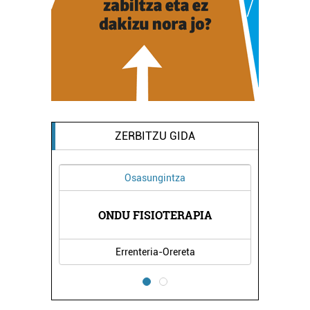
ZERBITZU GIDA
Osasungintza
Ikastetxeak
ONDU FISIOTERAPIA
BIZARAIN IKAS
Errenteria-Orereta
Errenteria-Orere