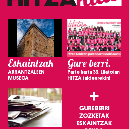
Eskaintzak
Gure berri.
ARRANTZALEEN
Parte hartu 33. Lilatoian
MUSEOA
HITZA taldearekin!
+
GURE BERRI
ZOZKETAK
ESKAINTZAK