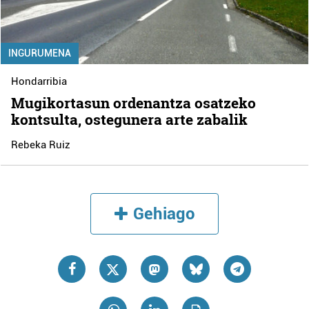
INGURUMENA
Hondarribia
Mugikortasun ordenantza osatzeko
kontsulta, ostegunera arte zabalik
Rebeka Ruiz
Gehiago