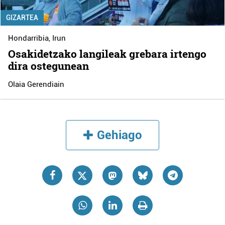
GIZARTEA
Hondarribia
,
Irun
Osakidetzako langileak grebara irtengo
dira ostegunean
Olaia Gerendiain
Gehiago