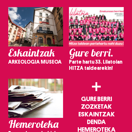
Eskaintzak
Gure berri.
ARKEOLOGIA MUSEOA
Parte hartu 33. Lilatoian
HITZA taldearekin!
+
GURE BERRI
ZOZKETAK
ESKAINTZAK
Hemeroteka
DENDA
HEMEROTEKA