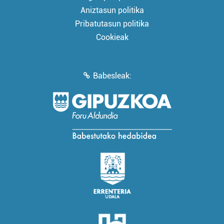
Aniztasun politika
Pribatutasun politika
Cookieak
Babesleak: