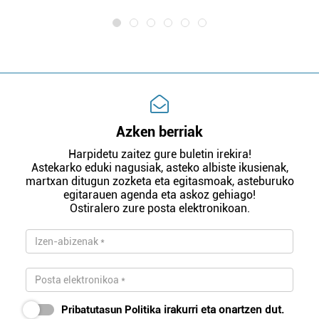
Azken berriak
Harpidetu zaitez gure buletin irekira!
Astekarko eduki nagusiak, asteko albiste ikusienak,
martxan ditugun zozketa eta egitasmoak, asteburuko
egitarauen agenda eta askoz gehiago!
Ostiralero zure posta elektronikoan.
Pribatutasun Politika
irakurri eta onartzen dut.