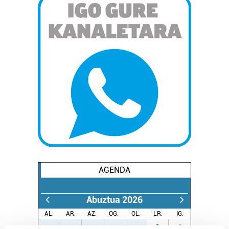
AGENDA
Abuztua 2026
AL.
AR.
AZ.
OG.
OL.
LR.
IG.
27
28
29
30
31
1
2