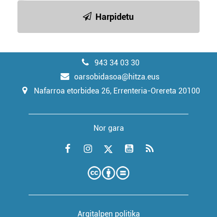
Harpidetu
943 34 03 30
oarsobidasoa@hitza.eus
Nafarroa etorbidea 26, Errenteria-Orereta 20100
Nor gara
Argitalpen politika