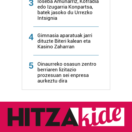
3
Ioseba Amunarriz, Kofradia
buruzko informazio gehiago eta ezarri zure lehentasunak
edo Izugarria Konpartsa,
datuen atalean. Edozein unetan alda edo ken dezakezu
batek jasoko du Urrezko
Intsignia
zure baimena Cookieen adierazpenean.
Webgune honek cookie propioak eta hirugarrenen cookie-
4
Gimnasia aparatuak jarri
fitxategiak erabiltzen ditu. Zure esperientzia eta
dituzte Biteri kalean eta
Kasino Zaharran
zerbitzuak hobetzeko asmoz, cookie teknologiaz
baliatzen gara. Ohar hau onartuz gero, teknologia hori
erabiltzeko baimen esplizitua ematen diguzu.
Gehiago
5
Oinaurreko osasun zentro
irakurri
berriaren lizitazio
prozesuan sei enpresa
aurkeztu dira