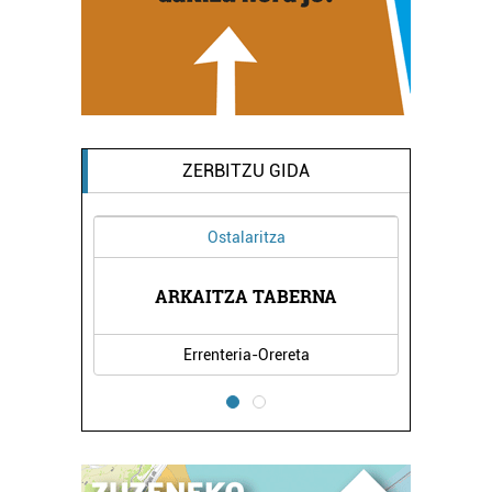
ZERBITZU GIDA
Ostalaritza
LANBIDE
DEIKAG
ARKAITZA TABERNA
Errenteria-Orereta