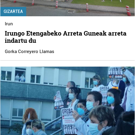
GIZARTEA
Irun
Irungo Etengabeko Arreta Guneak arreta
indartu du
Gorka Correyero Llamas