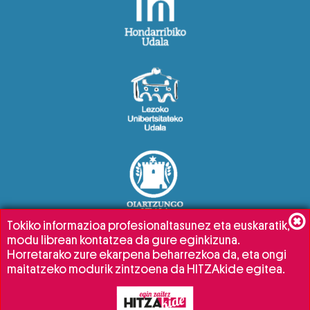
Tokiko informazioa profesionaltasunez eta euskaratik,
modu librean kontatzea da gure eginkizuna.
Horretarako zure ekarpena beharrezkoa da, eta ongi
maitatzeko modurik zintzoena da HITZAkide egitea.