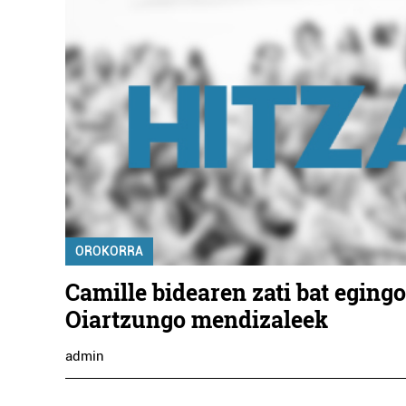
OROKORRA
Camille bidearen zati bat eging
Oiartzungo mendizaleek
admin