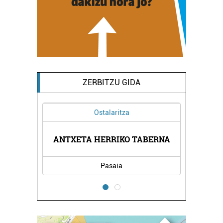
ZERBITZU GIDA
Ostalaritza
XEA
ANTXETA HERRIKO TABERNA
EL
Pasaia