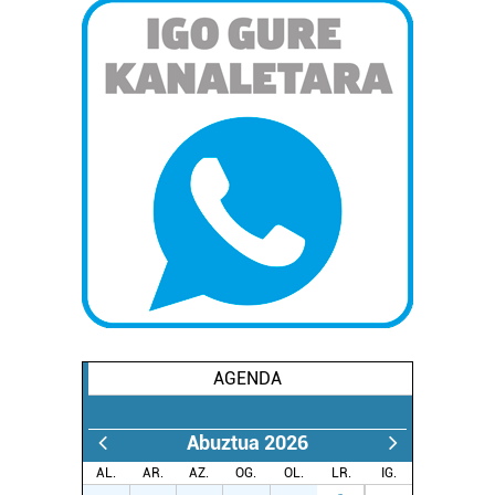
AGENDA
Abuztua 2026
AL.
AR.
AZ.
OG.
OL.
LR.
IG.