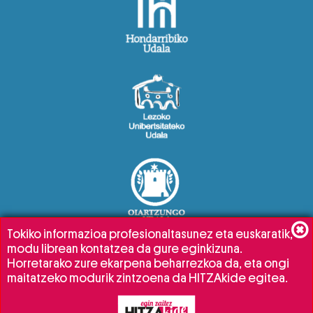
Tokiko informazioa profesionaltasunez eta euskaratik,
modu librean kontatzea da gure eginkizuna.
Horretarako zure ekarpena beharrezkoa da, eta ongi
maitatzeko modurik zintzoena da HITZAkide egitea.