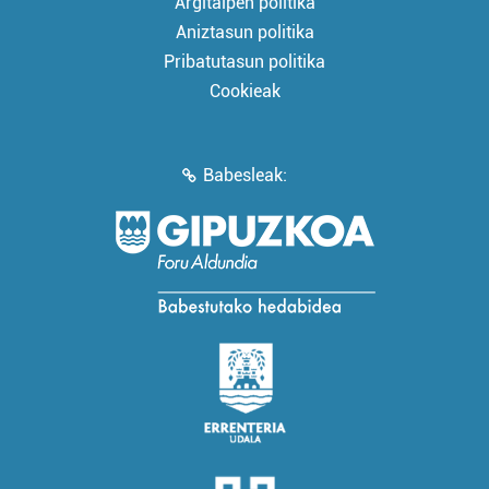
Argitalpen politika
Aniztasun politika
Pribatutasun politika
Cookieak
Babesleak: