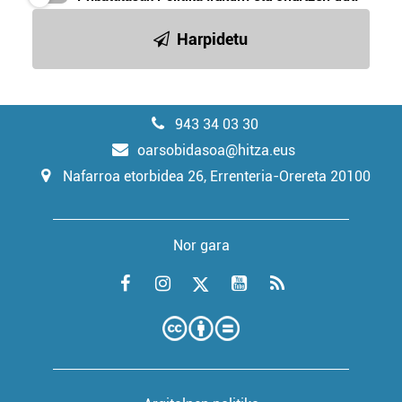
Harpidetu
943 34 03 30
oarsobidasoa@hitza.eus
Nafarroa etorbidea 26, Errenteria-Orereta 20100
Nor gara