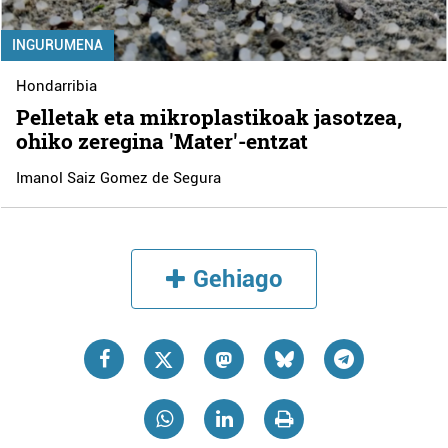
INGURUMENA
Hondarribia
Pelletak eta mikroplastikoak jasotzea,
ohiko zeregina 'Mater'-entzat
Imanol Saiz Gomez de Segura
Gehiago