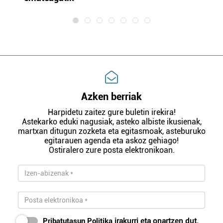
Azken berriak
Harpidetu zaitez gure buletin irekira!
Astekarko eduki nagusiak, asteko albiste ikusienak,
martxan ditugun zozketa eta egitasmoak, asteburuko
egitarauen agenda eta askoz gehiago!
Ostiralero zure posta elektronikoan.
Pribatutasun Politika
irakurri eta onartzen dut.