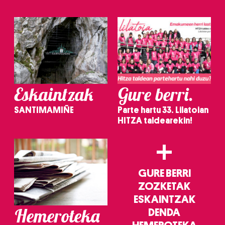
irakurri
Eskaintzak
Gure berri.
SANTIMAMIÑE
Parte hartu 33. Lilatoian
HITZA taldearekin!
+
GURE BERRI
ZOZKETAK
ESKAINTZAK
Hemeroteka
DENDA