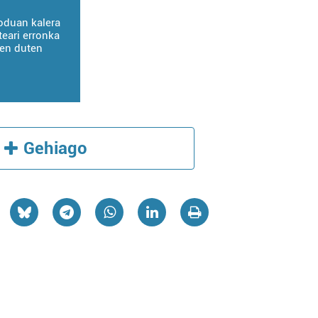
oduan kalera
teari erronka
zen duten
Gehiago