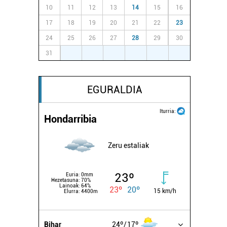
10
11
12
13
14
15
16
17
18
19
20
21
22
23
24
25
26
27
28
29
30
31
1
2
3
4
5
6
EGURALDIA
Iturria:
Hondarribia
Zeru estaliak
23º
Euria:
0mm
Hezetasuna:
70%
Lainoak:
64%
23º
20º
15 km/h
Elurra:
4400m
Bihar
24º
17º