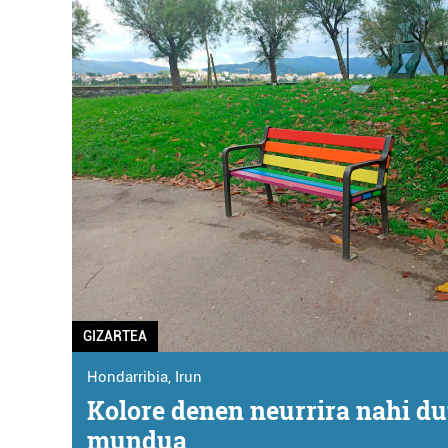
GIZARTEA
Hondarribia
,
Irun
Kolore denen neurrira nahi du
mundua