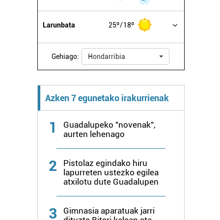
Larunbata
25º
18º
Gehiago:
Hondarribia
Azken 7 egunetako irakurrienak
1
Guadalupeko "novenak",
aurten lehenago
2
Pistolaz egindako hiru
lapurreten ustezko egilea
atxilotu dute Guadalupen
3
Gimnasia aparatuak jarri