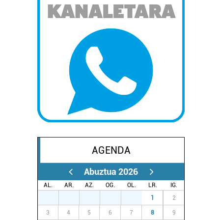
AGENDA
Abuztua 2026
AL.
AR.
AZ.
OG.
OL.
LR.
IG.
27
28
29
30
31
1
2
3
4
5
6
7
8
9