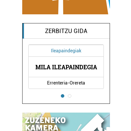
ZERBITZU GIDA
Ileapaindegiak
O
F
VALDE
MILA ILEAPAINDEGIA
Errenteria-Orereta