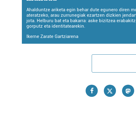
Ahalduntze ariketa egin behar dute egunero diren m
ateratzeko, arau zurrunegiak ezartzen dizkien jendar
jota. Helburu bat eta bakarra: aske bizitzea erabakit
gorputz eta identitatearekin.
Ikerne Zarate Gartziarena