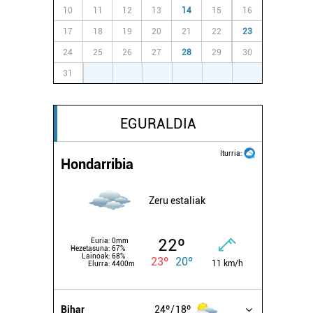
10
11
12
13
14
15
16
17
18
19
20
21
22
23
24
25
26
27
28
29
30
31
1
2
3
4
5
6
EGURALDIA
Iturria:
Hondarribia
Zeru estaliak
22º
Euria:
0mm
Hezetasuna:
67%
Lainoak:
68%
23º
20º
11 km/h
Elurra:
4400m
Bihar
24º
18º