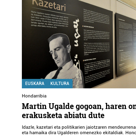
EUSKARA
KULTURA
Hondarribia
Martin Ugalde gogoan, haren 
erakusketa abiatu dute
Idazle, kazetari eta politikarien jaiotzaren mendeurren
eta hamaika dira Ugalderen omenezko ekitaldiak. Honda