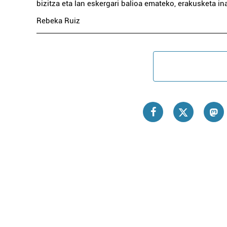
bizitza eta lan eskergari balioa emateko, erakusketa i
Rebeka Ruiz