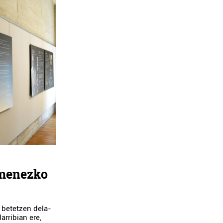
omenezko
a betetzen dela-
rribian ere,