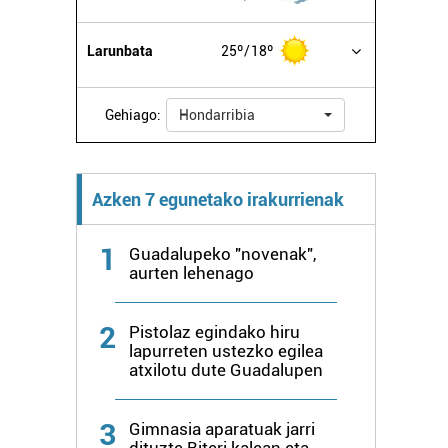
Larunbata
25º
18º
Gehiago:
Hondarribia
Azken 7 egunetako irakurrienak
1
Guadalupeko "novenak",
aurten lehenago
2
Pistolaz egindako hiru
lapurreten ustezko egilea
atxilotu dute Guadalupen
3
Gimnasia aparatuak jarri