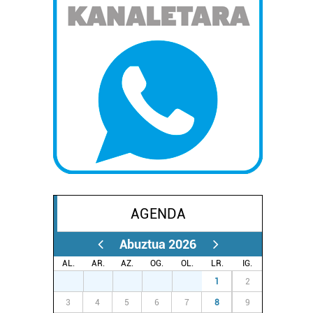
AGENDA
Abuztua 2026
AL.
AR.
AZ.
OG.
OL.
LR.
IG.
27
28
29
30
31
1
2
3
4
5
6
7
8
9