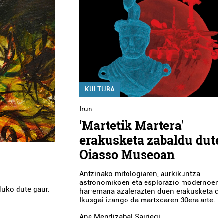
KULTURA
Irun
'Martetik Martera'
erakusketa zabaldu dut
Oiasso Museoan
Antzinako mitologiaren, aurkikuntza
astronomikoen eta esplorazio modernoen
duko dute gaur.
harremana azalerazten duen erakusketa d
Ikusgai izango da martxoaren 30era arte.
Ane Mendizabal Sarriegi