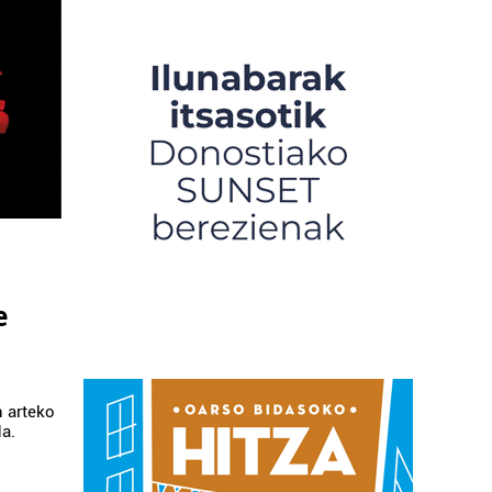
e
 arteko
a.