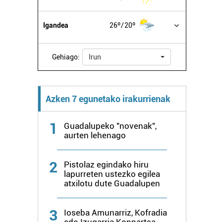
Igandea
26º
20º
Gehiago:
Irun
Azken 7 egunetako irakurrienak
1
Guadalupeko "novenak",
aurten lehenago
2
Pistolaz egindako hiru
lapurreten ustezko egilea
atxilotu dute Guadalupen
3
Ioseba Amunarriz, Kofradia