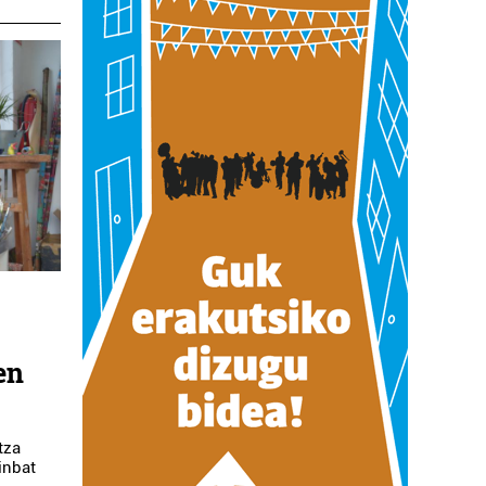
en
tza
inbat