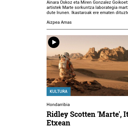
Ainara Oskoz eta Miren Gonzalez Goikoe
artistek Marte sorkuntza laborategia martx
dute Irunen. Ikastaroak ere ematen dituzt
Aizpea Amas
KULTURA
Hondarribia
Ridley Scotten 'Marte', I
Etxean