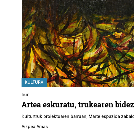
KULTURA
Irun
Artea eskuratu, trukearen bidez
Kulturtruk proiektuaren barruan, Marte espazioa zabal
Aizpea Amas