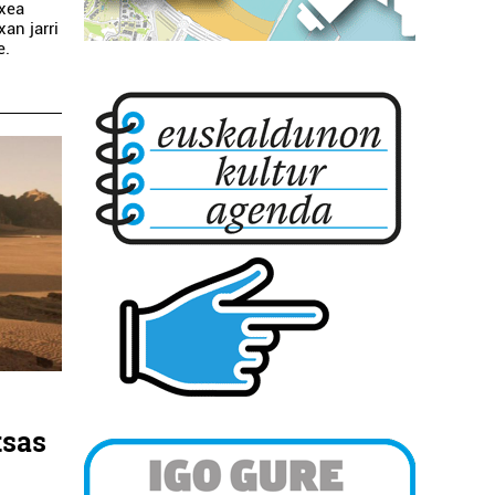
txea
an jarri
e.
tsas