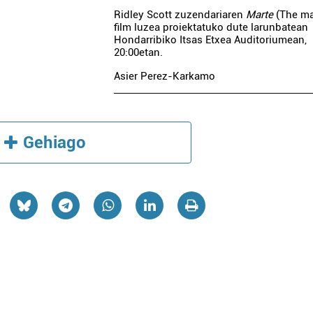
Ridley Scott zuzendariaren
Marte
(The ma
film luzea proiektatuko dute larunbatean
Hondarribiko Itsas Etxea Auditoriumean,
20:00etan.
Asier Perez-Karkamo
Gehiago