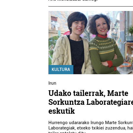
KULTURA
Irun
Udako tailerrak, Marte
Sorkuntza Laborategiar
eskutik
Hurrengo udararako Irungo Marte Sorkun
Laborategiak, etxeko txikiei zuzendua, ha