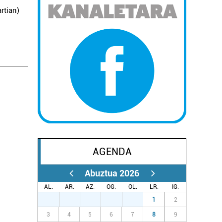
rtian)
AGENDA
Abuztua 2026
AL.
AR.
AZ.
OG.
OL.
LR.
IG.
27
28
29
30
31
1
2
3
4
5
6
7
8
9