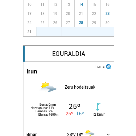
10
11
12
13
14
15
16
17
18
19
20
21
22
23
24
25
26
27
28
29
30
31
1
2
3
4
5
6
EGURALDIA
Iturria:
Irun
Zeru hodeitsuak
25º
Euria:
0mm
Hezetasuna:
71%
Lainoak:
2%
25º
16º
12 km/h
Elurra:
4600m
Bihar
28º
18º