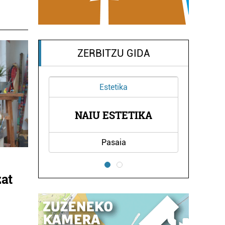
ZERBITZU GIDA
Ostalaritza
A
MIMOS TABERNA
Pasaia
zat