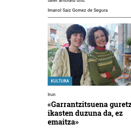
tailer antolatu ditu.
Imanol Saiz Gomez de Segura
Ostalaritza
Estetika
MIMOS TABERNA
NAIU ESTETIK
KULTURA
Pasaia
Pasaia
Irun
«Garrantzitsuena guret
ikasten duzuna da, ez
emaitza»