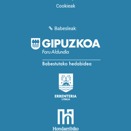
Cookieak
Babesleak: