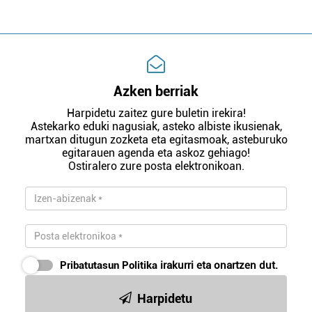
Azken berriak
Harpidetu zaitez gure buletin irekira!
Astekarko eduki nagusiak, asteko albiste ikusienak,
martxan ditugun zozketa eta egitasmoak, asteburuko
egitarauen agenda eta askoz gehiago!
Ostiralero zure posta elektronikoan.
Pribatutasun Politika
irakurri eta onartzen dut.
Harpidetu