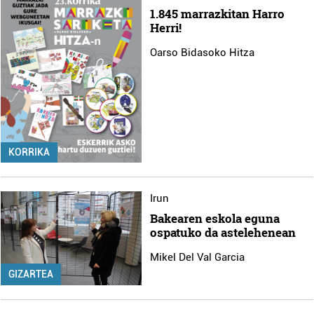
1.845 marrazkitan Harro
Herri!
Oarso Bidasoko Hitza
KORRIKA
Irun
Bakearen eskola eguna
ospatuko da astelehenean
Mikel Del Val Garcia
GIZARTEA