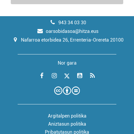
943 34 03 30
oarsobidasoa@hitza.eus
Nafarroa etorbidea 26, Errenteria-Orereta 20100
Nor gara
Argitalpen politika
Aniztasun politika
Pribatutasun politika