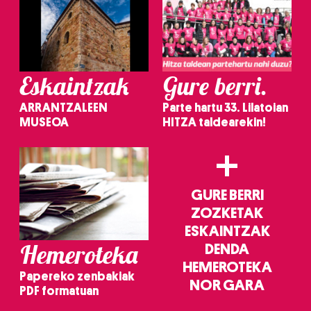
Eskaintzak
Gure berri.
ARRANTZALEEN
Parte hartu 33. Lilatoian
MUSEOA
HITZA taldearekin!
+
GURE BERRI
ZOZKETAK
ESKAINTZAK
Hemeroteka
DENDA
HEMEROTEKA
Papereko zenbakiak
NOR GARA
PDF formatuan