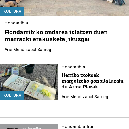
KULTURA
Hondarribia
Hondarribiko ondarea islatzen duen
marrazki erakusketa, ikusgai
Ane Mendizabal Sarriegi
Hondarribia
Herriko txokoak
margotzeko gonbita luzatu
du Arma Plazak
KULTURA
Ane Mendizabal Sarriegi
Hondarribia
,
Irun