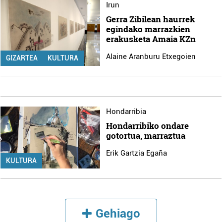
Irun
Gerra Zibilean haurrek
egindako marrazkien
erakusketa Amaia KZn
Alaine Aranburu Etxegoien
GIZARTEA
KULTURA
Hondarribia
Hondarribiko ondare
gotortua, marraztua
Erik Gartzia Egaña
KULTURA
Gehiago