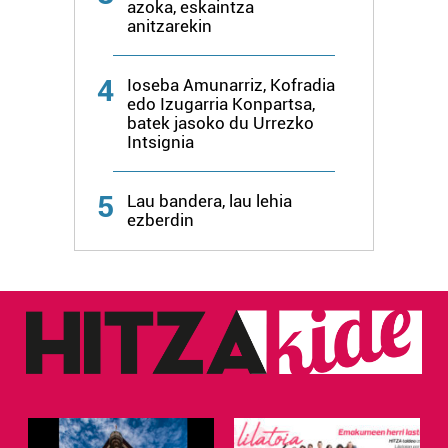
azoka, eskaintza
anitzarekin
4
Ioseba Amunarriz, Kofradia
edo Izugarria Konpartsa,
batek jasoko du Urrezko
Intsignia
5
Lau bandera, lau lehia
ezberdin