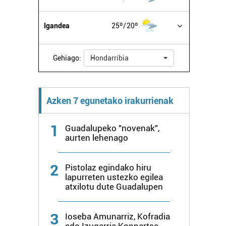
Igandea
25º
20º
Gehiago:
Hondarribia
Azken 7 egunetako irakurrienak
1
Guadalupeko "novenak",
aurten lehenago
2
Pistolaz egindako hiru
lapurreten ustezko egilea
atxilotu dute Guadalupen
3
Ioseba Amunarriz, Kofradia