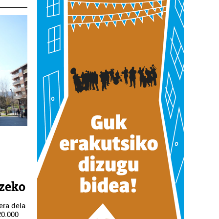
u
tzeko
era dela
20.000