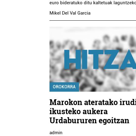
euro bideratuko ditu kaltetuak laguntzek
Mikel Del Val Garcia
Ostalaritza
Barne diseinua
TM BARNE DISEINU
SNOIZ JATETXEA
DEKORAZIOA
Oiartzun
Errenteria-Orereta
OROKORRA
Marokon ateratako irud
ikusteko aukera
Urdabururen egoitzan
admin