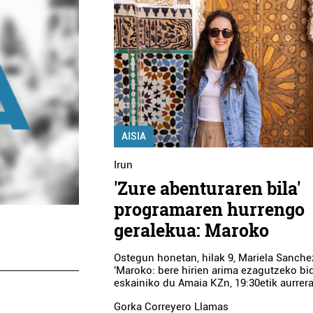
AISIA
Irun
'Zure abenturaren bila'
programaren hurrengo
geralekua: Maroko
Ostegun honetan, hilak 9, Mariela Sanch
'Maroko: bere hirien arima ezagutzeko bid
eskainiko du Amaia KZn, 19:30etik aurrera
Gorka Correyero Llamas