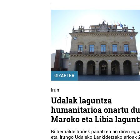
GIZARTEA
Irun
Udalak laguntza
humanitarioa onartu d
Maroko eta Libia lagun
Bi herrialde horiek pairatzen ari diren ego
eta, Irungo Udaleko Lankidetzako arloak 