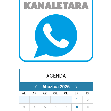
AGENDA
Abuztua 2026
AL.
AR.
AZ.
OG.
OL.
LR.
IG.
27
28
29
30
31
1
2
3
4
5
6
7
8
9