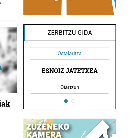
o.
ZERBITZU GIDA
Ostalaritza
A ETA
TM B
ESNOIZ JATETXEA
Oiartzun
iak