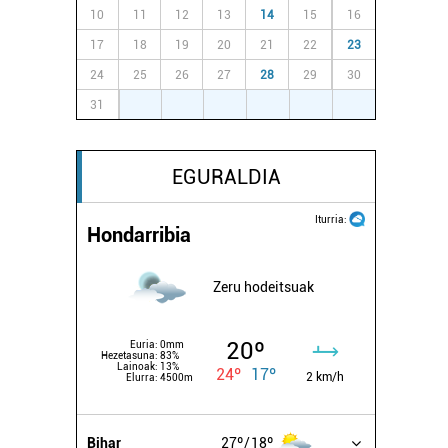
10
11
12
13
14
15
16
17
18
19
20
21
22
23
24
25
26
27
28
29
30
31
1
2
3
4
5
6
EGURALDIA
Iturria:
Hondarribia
Zeru hodeitsuak
20º
Euria:
0mm
Hezetasuna:
83%
Lainoak:
13%
24º
17º
2 km/h
Elurra:
4500m
Bihar
27º
18º