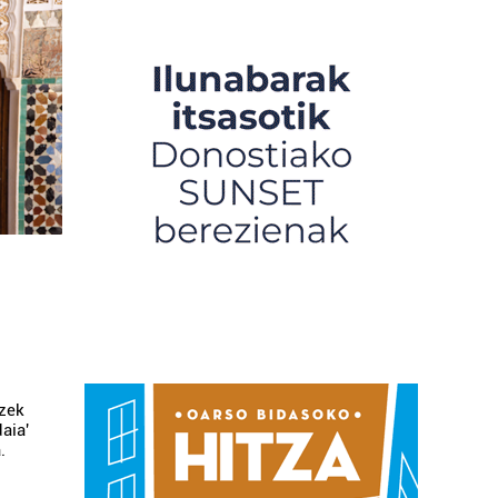
ezek
aia'
.